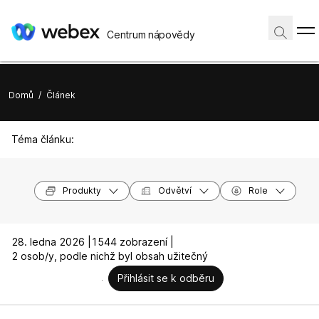
Centrum nápovědy
Domů
/
Článek
Téma článku:
Produkty
Odvětví
Role
28. ledna 2026 |
1544 zobrazení |
2 osob/y, podle nichž byl obsah užitečný
Přihlásit se k odběru