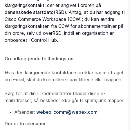
klargøringskontakt, der er angivet i ordren på
den
ønskede startdato
(
RSD
). Antag, at du har adgang til
Cisco Commerce Workspace (CCW); du kan ændre
klargøringskontakten fra CCW for abonnementslinjer på
din ordre, selv ud over
RSD
, indtil en organisation er
onboardet i Control Hub.
Grundlæggende fejlfindingstrin
Hvis den klargørende kontaktperson ikke har modtaget
en e-mail, skal du kontrollere spamfiltrene eller mappen.
Sørg for at din IT-administrator tillader disse e-
mailadresser, så beskeder ikke går til spam/junk mapper:
Afsender:
webex_comm@webex.com
Der er to scenarier: