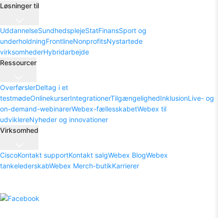
Løsninger til
Uddannelse
Sundhedspleje
Stat
Finans
Sport og
underholdning
Frontline
Nonprofits
Nystartede
virksomheder
Hybridarbejde
Ressourcer
Overførsler
Deltag i et
testmøde
Onlinekurser
Integrationer
Tilgængelighed
Inklusion
Live- og
on-demand-webinarer
Webex-fællesskabet
Webex til
udviklere
Nyheder og innovationer
Virksomhed
Cisco
Kontakt support
Kontakt salg
Webex Blog
Webex
tankelederskab
Webex Merch-butik
Karrierer