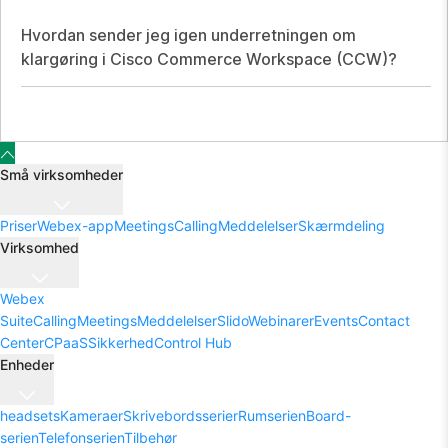
Hvordan sender jeg igen underretningen om
klargøring i Cisco Commerce Workspace (CCW)?
Små virksomheder
Priser
Webex-app
Meetings
Calling
Meddelelser
Skærmdeling
Virksomhed
Webex
Suite
Calling
Meetings
Meddelelser
Slido
Webinarer
Events
Contact
Center
CPaaS
Sikkerhed
Control Hub
Enheder
headsets
Kameraer
Skrivebordsserier
Rumserien
Board-
serien
Telefonserien
Tilbehør