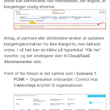
ordrer kan identificeres ved meddelelsen, der angiver, at
klargøringen stadig afventer.
Antag, at partnere eller distributører ønsker at opdatere
klargøringskontakten for ikke-klargjorte, men lukkede
ordrer. I så fald kan de klikke på hyperlinket “
Klik her
”
ovenfor, og det omdirigerer dem til
Cloud/SaaS
Abonnementer
side.
Point of No Return er det samme som i
Scenarie 1
.
PONR
= Organisation onboardet i Control Hub
(rækkefølge knyttet til organisationen