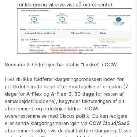
for klargøring vil blive vist på ordrelinjen(e):
Scenarie 2:
Ordrelinjen har status “
Lukket
” i
CCW
Hvis du ikke fuldfører klargøringsprocessen inden for
politikdefinerede dage efter modtagelse af e-mailen (
7
dage
for
A-Flex
og
A-Flex-3
,
30
dage
for resten af
samarbejdstilbuddene), begynder faktureringen af dit
abonnement, og ordrelinjen lukker i
CCW
i
overensstemmelse med Ciscos politik. Du kan redigere
eller sende klargøringsmailen igen via
CCW Cloud/SaaS
abonnementsside, hvis du skal fuldføre klargøring. Disse