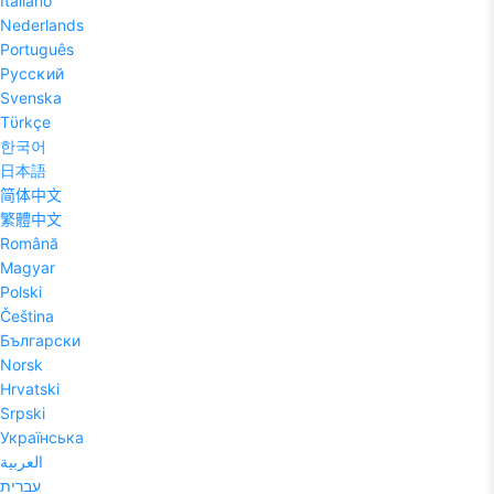
Italiano
Nederlands
Português
Pyccĸий
Svenska
Tϋrkçe
한국어
日本語
简体中文
繁體中文
Română
Magyar
Polski
Čeština
Български
Norsk
Hrvatski
Srpski
Українська
العربية
עברית