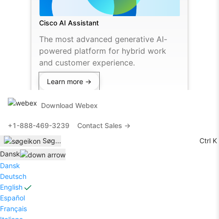
Cisco AI Assistant
The most advanced generative AI-
powered platform for hybrid work
and customer experience.
Learn more →
Download Webex
+1-888-469-3239
Contact Sales →
Ctrl K
Søg
...
Dansk
Dansk
Deutsch
English
Español
Français