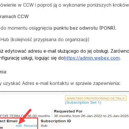
amówienie w CCW i poproś ją o wykonanie poniższych kroków
 w ramach CCW
 do momentu osiągnięcia
punktu bez odwrotu
(PONR)
.
ub (kolejność przypisana do organizacji)
już edytować adresu e-mail służącego do jej obsługi. Zarów
gurację usługi, logując się do
https://admin.webex.com
.
nia:
by uzyskać
Adres e-mail kontaktu w sprawie zapewnienia
: