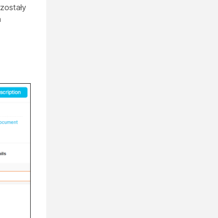
zostały
a