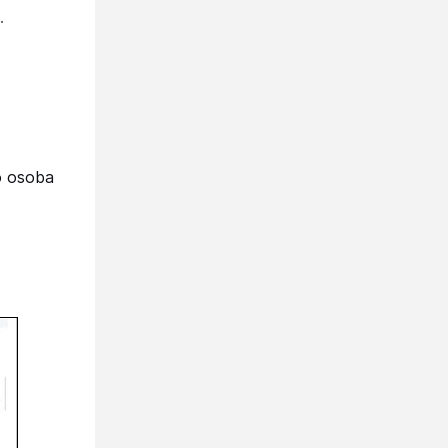
.
no osoba