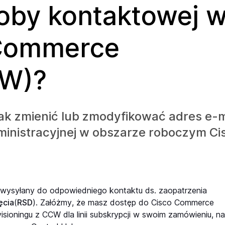
soby kontaktowej 
 Commerce
CW)?
ak zmienić lub zmodyfikować adres e-m
ministracyjnej w obszarze roboczym Ci
t wysyłany do odpowiedniego kontaktu ds. zaopatrzenia
ęcia
(
RSD
). Załóżmy, że masz dostęp do Cisco Commerce
sioningu z CCW dla linii subskrypcji w swoim zamówieniu, n