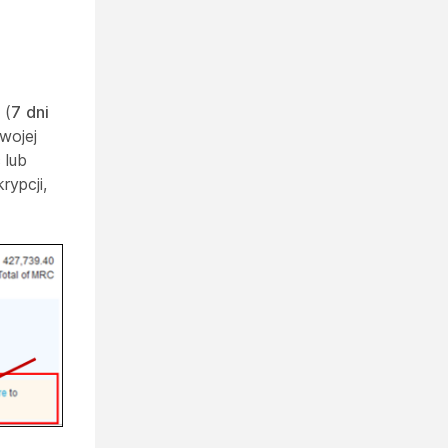
 (
7
dni
wojej
 lub
rypcji,