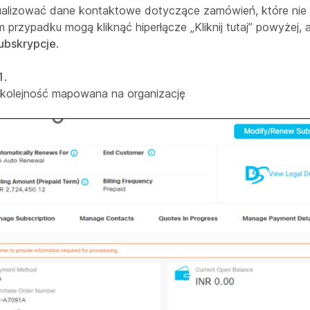
tualizować dane kontaktowe dotyczące zamówień, które nie 
m przypadku mogą kliknąć hiperłącze „
Kliknij tutaj
” powyżej, 
ubskrypcje
.
1
.
(kolejność mapowana na organizację