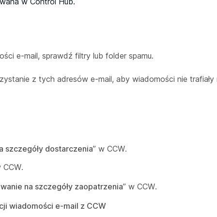
rowana w Control Hub.
ści e-mail, sprawdź filtry lub folder spamu.
rzystanie z tych adresów e-mail, aby wiadomości nie trafiały
a szczegóły dostarczenia
” w CCW.
w CCW.
wanie na szczegóły zaopatrzenia
” w CCW.
ycji wiadomości e-mail z CCW