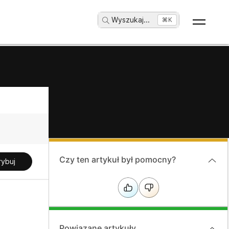
Wyszukaj
...
⌘K
Czy ten artykuł był pomocny?
rybuj
Powiązane artykuły