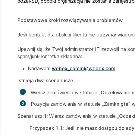
poza
RSD
, dopóki organizacja nie zostanie zarejest
Podstawowe kroki rozwiązywania problemów
Jeśli kontakt ds. obsługi klienta nie otrzymał wiadomo
Upewnij się, że Twój administrator IT zezwolił na ko
spam/junk lornetka składana:
Nadawca:
webex_comm@webex.com
Istnieją dwa scenariusze:
Wiersz zamówienia w statusie „
Oczekiwanie n
Pozycja zamówienia w statusie „
Zamknięte
” 
Scenariusz 1:
Wiersz zamówienia w statusie „
Oczeki
Przypadek 1.1: Jeśli nie masz dostępu do ed