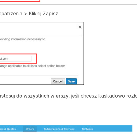
opatrzenia
>
Kliknij
Zapisz
.
astosuj do wszystkich wierszy
, jeśli chcesz kaskadowo rozł