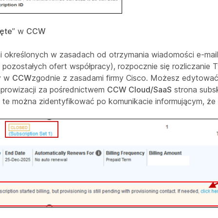
ęte
” w
CCW
dni określonych w zasadach od otrzymania wiadomości e-mail
pozostałych ofert współpracy), rozpocznie się rozliczanie T
ty w
CCW
zgodnie z zasadami firmy Cisco. Możesz edytować
aprowizacji za pośrednictwem
CCW Cloud/SaaS
strona subsk
a te można zidentyfikować po komunikacie informującym, że