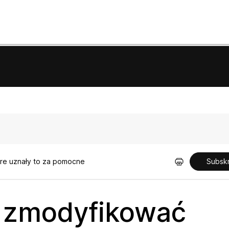
óre uznały to za pomocne
Subsk
b zmodyfikować