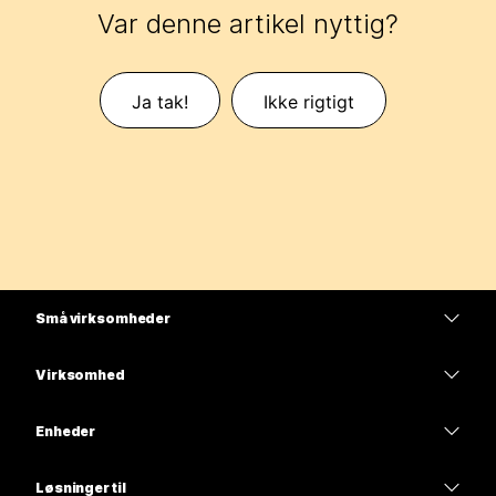
Var denne artikel nyttig?
Ja tak!
Ikke rigtigt
Små virksomheder
Priser
Virksomhed
Webex-app
Webex Suite
Enheder
Meetings
Calling
headsets
Calling
Løsninger til