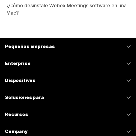
¿Cómo desinstale Webex Meetings software en una
Mac?
Pequeñas empresas
Precios
Enterprise
Aplicación de Webex
Webex Suite
Dispositivos
Reuniones
Calling
Auriculares
Calling
Soluciones para
Reuniones
Cámaras
Mensajería
Educación
Mensajería
Recursos
Serie desk
Uso compartido de pantalla
Atención médica
Slido
Descargas
Serie Room
Company
Gobierno
Seminarios web