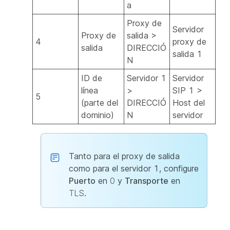
a
Proxy de
Servidor
Proxy de
salida >
4
proxy de
salida
DIRECCIÓ
salida 1
N
ID de
Servidor 1
Servidor
línea
>
SIP 1 >
5
(parte del
DIRECCIÓ
Host del
dominio)
N
servidor
Tanto para el proxy de salida
como para el servidor 1, configure
Puerto
en
0
y
Transporte
en
TLS
.