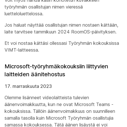
Voit myös nähdä käsin kohotetun kuvakkeen
työryhmän osallistujan nimen vieressä
luetteloluettelossa.
Jos haluat näyttää osallistujan nimen nostaen kättään,
laite tarvitsee tammikuun 2024 RoomOS-päivityksen.
Et voi nostaa kättäsi ollessasi Työryhmän kokouksissa
VIMT-laitteessa.
Microsoft-työryhmäkokouksiin liittyvien
laitteiden äänitehostus
17. marraskuuta 2023
Olemme lisänneet videolaitteista tulevien
äänenvoimakkuutta, kun ne ovat Microsoft Teams -
kokouksissa. Tällöin äänenvoimakkuus on suunnilleen
samalla tasolla kuin Microsoft Työryhmän osallistujia
samassa kokouksessa. Tätä äänen lisäystä ei voi