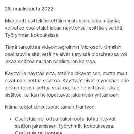
28. maaliskuuta 2022
Microsoft esitteli äskettäin muutoksen, joka määrää,
voivatko osallistujat jakaa näyttönsä (esittää sisältöä)
Työryhmän kokouksissa.
Tämä tarkoittaa videointegroinnin Microsoft-tiimeihin
osallistuville sitä, että he eivät tietyissä olosuhteissa voi
jakaa sisältöä muiden osallistujien kanssa.
Käyttäjille näyttää siltä, että he jakavat sen, mutta muut
eivät näe jaettua sisältöä. Käyttäjät eivät myöskään näe
jonkun toisen jaettua sisältöä, kun he yrittävät jakaa
sisältöä, tai kun he lopettavat jakamisen yrittämisen.
Nämä tekijät aiheuttavat tämän tilanteen:
Osallistuja voi ottaa kaksi roolia, jotka liittyvät
sisällön jakamiseen Työryhmät-kokouksessa.
Osallistuja
tai
juontaja
.