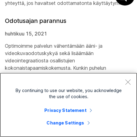
yhteyttä, jos havaitset odottamatonta käyttäytymistä.
Odotusajan parannus
huhtikuu 15, 2021
Optimoimme palvelun vähentämään ääni- ja
videokuvaodotuskykyä sekä lisäämään
videointegraatiosta osallistujien
kokonaistapaamiskokemusta. Kunkin puhelun
odotusaika riippuu edelleen osallistujan ja Microsoft-
työryhmän kokouksen toisistaan riippuvaisista
sijainneista, mutta on nyt samanlainen kuin SIP-
By continuing to use our website, you acknowledge
the use of cookies.
videopäätepisteisiin, jotka yhdistetään Webex
Meetings-yhteyksiin.
Privacy Statement
Videolaadun parannukset
Change Settings
huhtikuu 13, 2021