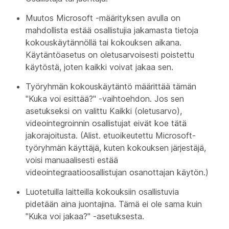
Muutos Microsoft -määrityksen avulla on
mahdollista estää osallistujia jakamasta tietoja
kokouskäytännöllä tai kokouksen aikana.
Käytäntöasetus on oletusarvoisesti poistettu
käytöstä, joten kaikki voivat jakaa sen.
Työryhmän kokouskäytäntö määrittää tämän
"Kuka voi esittää?" -vaihtoehdon. Jos sen
asetukseksi
on valittu Kaikki
(oletusarvo),
videointegroinnin osallistujat eivät koe tätä
jakorajoitusta. (Alist. etuoikeutettu Microsoft-
työryhmän käyttäjä, kuten kokouksen järjestäjä,
voisi manuaalisesti estää
videointegraatioosallistujan osanottajan käytön.)
Luotetuilla laitteilla kokouksiin osallistuvia
pidetään aina juontajina. Tämä ei ole sama kuin
"Kuka voi jakaa?" -asetuksesta.