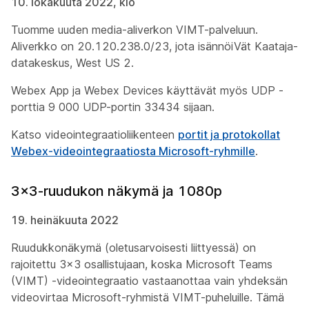
10. lokakuuta 2022, klo
Tuomme uuden media-aliverkon VIMT-palveluun.
Aliverkko on 20.120.238.0/23, jota isännöiVät Kaataja-
datakeskus, West US 2.
Webex App ja Webex Devices käyttävät myös UDP -
porttia 9 000 UDP-portin 33434 sijaan.
Katso
videointegraatioliikenteen
portit ja protokollat
Webex-videointegraatiosta Microsoft-ryhmille
.
3x3-ruudukon näkymä ja 1080p
19. heinäkuuta 2022
Ruudukkonäkymä (oletusarvoisesti liittyessä) on
rajoitettu 3x3 osallistujaan, koska Microsoft Teams
(VIMT) -videointegraatio vastaanottaa vain yhdeksän
videovirtaa Microsoft-ryhmistä VIMT-puheluille. Tämä