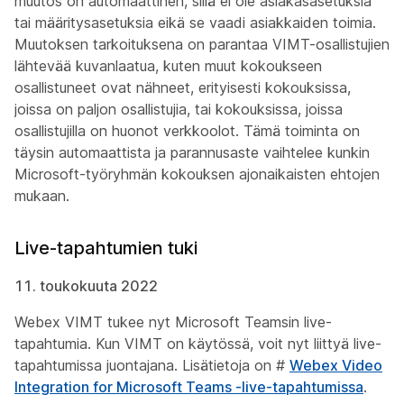
muutos on automaattinen, sillä ei ole asiakasasetuksia
tai määritysasetuksia eikä se vaadi asiakkaiden toimia.
Muutoksen tarkoituksena on parantaa VIMT-osallistujien
lähtevää kuvanlaatua, kuten muut kokoukseen
osallistuneet ovat nähneet, erityisesti kokouksissa,
joissa on paljon osallistujia, tai kokouksissa, joissa
osallistujilla on huonot verkkoolot. Tämä toiminta on
täysin automaattista ja parannusaste vaihtelee kunkin
Microsoft-työryhmän kokouksen ajonaikaisten ehtojen
mukaan.
Live-tapahtumien tuki
11. toukokuuta 2022
Webex VIMT tukee nyt Microsoft Teamsin live-
tapahtumia. Kun VIMT on käytössä, voit nyt liittyä live-
tapahtumissa juontajana. Lisätietoja on #
Webex Video
Integration for Microsoft Teams -live-tapahtumissa
.