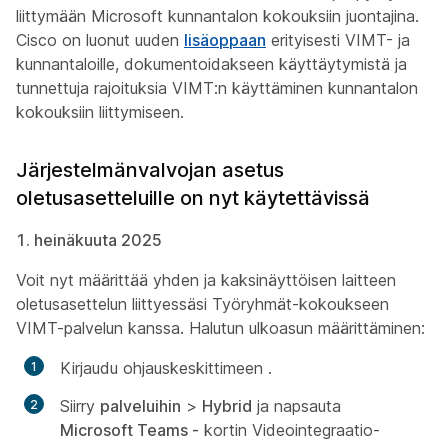
liittymään Microsoft kunnantalon kokouksiin juontajina.
Cisco on luonut uuden
lisäoppaan
erityisesti VIMT- ja
kunnantaloille, dokumentoidakseen käyttäytymistä ja
tunnettuja rajoituksia VIMT:n käyttäminen kunnantalon
kokouksiin liittymiseen.
Järjestelmänvalvojan asetus
oletusasetteluille on nyt käytettävissä
1. heinäkuuta 2025
Voit nyt määrittää yhden ja kaksinäyttöisen laitteen
oletusasettelun liittyessäsi Työryhmät-kokoukseen
VIMT-palvelun kanssa. Halutun ulkoasun määrittäminen:
Kirjaudu ohjauskeskittimeen
.
Siirry
palveluihin
>
Hybrid
ja napsauta
Microsoft Teams -
kortin Videointegraatio-