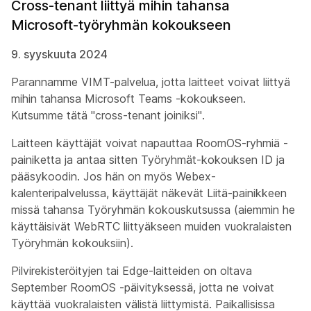
Cross-tenant liittyä mihin tahansa
Microsoft-työryhmän kokoukseen
9. syyskuuta 2024
Parannamme VIMT-palvelua, jotta laitteet voivat liittyä
mihin tahansa Microsoft Teams -kokoukseen.
Kutsumme tätä "cross-tenant joiniksi".
Laitteen käyttäjät voivat napauttaa RoomOS-ryhmiä -
painiketta ja antaa sitten Työryhmät-kokouksen ID ja
pääsykoodin. Jos hän on myös Webex-
kalenteripalvelussa, käyttäjät näkevät Liitä-painikkeen
missä tahansa Työryhmän kokouskutsussa (aiemmin he
käyttäisivät WebRTC liittyäkseen muiden vuokralaisten
Työryhmän kokouksiin).
Pilvirekisteröityjen tai Edge-laitteiden on oltava
September RoomOS -päivityksessä, jotta ne voivat
käyttää vuokralaisten välistä liittymistä. Paikallisissa