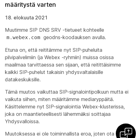
määritystä varten
18. elokuuta 2021
Muutimme SIP DNS SRV -tietueet kohteelle
geodns-koodauksen avulla.
m.webex.com
Etuna on, että reititämme nyt SIP-puheluita
pilvipalvelimiin (ja Webex -ryhmiin) muissa osissa
maailmaa tarvittaessa sen sijaan, että reitittäisimme
kaikki SIP-puhelut takaisin yhdysvaltalaisille
datakeskuksille.
Tämä muutos vaikuttaa SIP-signalointipolkuun mutta ei
vaikuta siihen, miten määritämme mediaryppäitä.
Käsittelemme nyt SIP-signalointia Webex-klusterissa,
joka on maantieteellisesti lähemmäksi soittajaa
Yhdysvalloissa.
Muutoksessa ei ole toiminnallista eroa, joten ota meihin