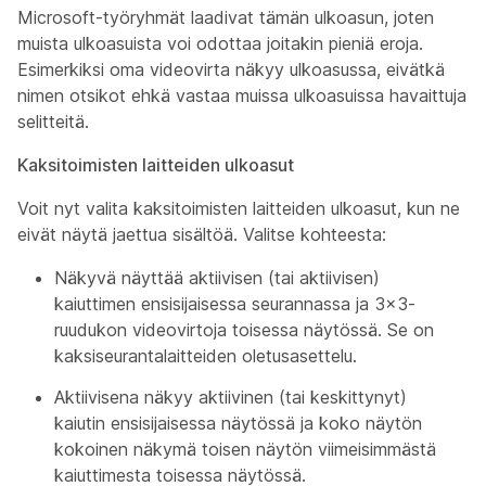
Microsoft-työryhmät laadivat tämän ulkoasun, joten
muista ulkoasuista voi odottaa joitakin pieniä eroja.
Esimerkiksi oma videovirta näkyy ulkoasussa, eivätkä
nimen otsikot ehkä vastaa muissa ulkoasuissa havaittuja
selitteitä.
Kaksitoimisten laitteiden ulkoasut
Voit nyt valita kaksitoimisten laitteiden ulkoasut, kun ne
eivät näytä jaettua sisältöä. Valitse kohteesta:
Näkyvä
näyttää aktiivisen (tai aktiivisen)
kaiuttimen ensisijaisessa seurannassa ja 3x3-
ruudukon videovirtoja toisessa näytössä. Se on
kaksiseurantalaitteiden oletusasettelu.
Aktiivisena
näkyy aktiivinen (tai keskittynyt)
kaiutin ensisijaisessa näytössä ja koko näytön
kokoinen näkymä toisen näytön viimeisimmästä
kaiuttimesta toisessa näytössä.