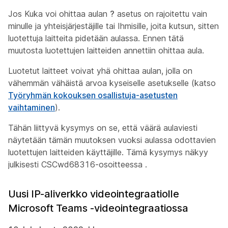
Jos Kuka voi ohittaa aulan
?
asetus on rajoitettu vain
minulle ja yhteisjärjestäjille
tai
Ihmisille, joita kutsun
, sitten
luotettuja laitteita pidetään aulassa. Ennen tätä
muutosta luotettujen laitteiden annettiin ohittaa aula.
Luotetut laitteet voivat yhä ohittaa aulan, jolla on
vähemmän vähäistä arvoa kyseiselle asetukselle (katso
Työryhmän kokouksen osallistuja-asetusten
vaihtaminen
).
Tähän liittyvä kysymys on se, että väärä aulaviesti
näytetään tämän muutoksen vuoksi aulassa odottavien
luotettujen laitteiden käyttäjille. Tämä kysymys näkyy
julkisesti CSCwd68316-osoitteessa
.
Uusi IP-aliverkko videointegraatiolle
Microsoft Teams -videointegraatiossa