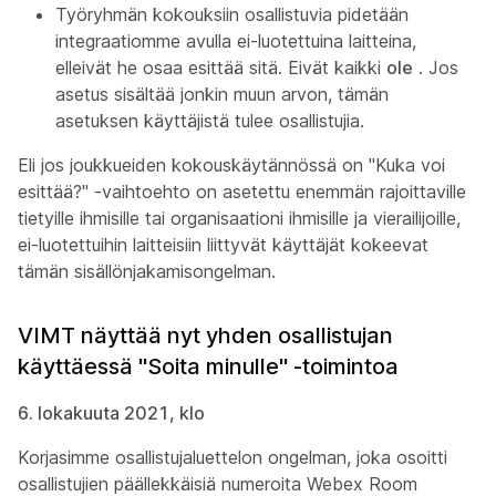
Työryhmän kokouksiin osallistuvia pidetään
integraatiomme avulla ei-luotettuina laitteina,
elleivät
he osaa esittää sitä.
Eivät kaikki
ole
. Jos
asetus sisältää jonkin muun arvon, tämän
asetuksen käyttäjistä tulee osallistujia.
Eli jos joukkueiden kokouskäytännössä on "Kuka voi
esittää?" -vaihtoehto on asetettu enemmän rajoittaville
tietyille ihmisille
tai
organisaationi ihmisille ja vierailijoille
,
ei-luotettuihin laitteisiin liittyvät käyttäjät kokeevat
tämän sisällönjakamisongelman.
VIMT näyttää nyt yhden osallistujan
käyttäessä "Soita minulle" -toimintoa
6. lokakuuta 2021, klo
Korjasimme osallistujaluettelon ongelman, joka osoitti
osallistujien päällekkäisiä numeroita Webex Room