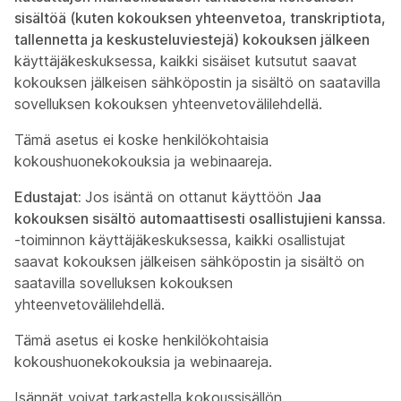
sisältöä (kuten kokouksen yhteenvetoa, transkriptiota,
tallennetta ja keskusteluviestejä) kokouksen jälkeen
käyttäjäkeskuksessa, kaikki sisäiset kutsutut saavat
kokouksen jälkeisen sähköpostin ja sisältö on saatavilla
sovelluksen kokouksen yhteenvetovälilehdellä.
Tämä asetus ei koske henkilökohtaisia
kokoushuonekokouksia ja webinaareja.
Edustajat:
Jos isäntä on ottanut käyttöön
Jaa
kokouksen sisältö automaattisesti osallistujieni kanssa.
-toiminnon käyttäjäkeskuksessa, kaikki osallistujat
saavat kokouksen jälkeisen sähköpostin ja sisältö on
saatavilla sovelluksen kokouksen
yhteenvetovälilehdellä.
Tämä asetus ei koske henkilökohtaisia
kokoushuonekokouksia ja webinaareja.
Isännät voivat tarkastella kokoussisällön