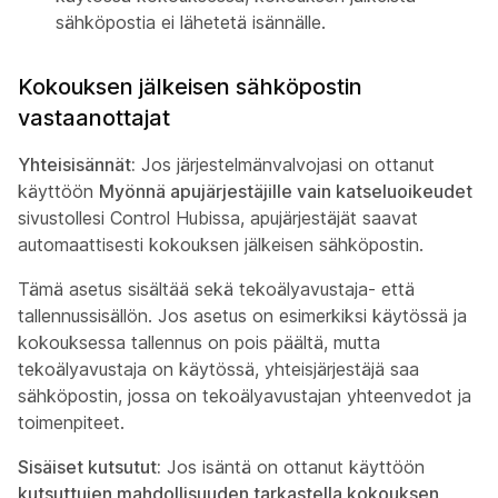
sähköpostia ei lähetetä isännälle.
Kokouksen jälkeisen sähköpostin
vastaanottajat
Yhteisisännät:
Jos järjestelmänvalvojasi on ottanut
käyttöön
Myönnä apujärjestäjille vain katseluoikeudet
sivustollesi Control Hubissa, apujärjestäjät saavat
automaattisesti kokouksen jälkeisen sähköpostin.
Tämä asetus sisältää sekä tekoälyavustaja- että
tallennussisällön. Jos asetus on esimerkiksi käytössä ja
kokouksessa tallennus on pois päältä, mutta
tekoälyavustaja on käytössä, yhteisjärjestäjä saa
sähköpostin, jossa on tekoälyavustajan yhteenvedot ja
toimenpiteet.
Sisäiset kutsutut:
Jos isäntä on ottanut käyttöön
kutsuttujen mahdollisuuden tarkastella kokouksen