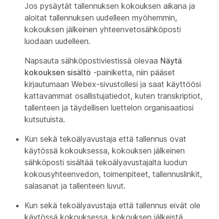
Jos pysäytät tallennuksen kokouksen aikana ja
aloitat tallennuksen uudelleen myöhemmin,
kokouksen jälkeinen yhteenvetosähköposti
luodaan uudelleen.
Napsauta sähköpostiviestissä olevaa
Näytä
kokouksen sisältö
-painiketta, niin pääset
kirjautumaan Webex-sivustollesi ja saat käyttöösi
kattavammat osallistujatiedot, kuten transkriptiot,
tallenteen ja täydellisen luettelon organisaatiosi
kutsutuista.
Kun sekä tekoälyavustaja että tallennus ovat
käytössä kokouksessa, kokouksen jälkeinen
sähköposti sisältää tekoälyavustajalta luodun
kokousyhteenvedon, toimenpiteet, tallennuslinkit,
salasanat ja tallenteen luvut.
Kun sekä tekoälyavustaja että tallennus eivät ole
käytössä kokouksessa, kokouksen jälkeistä