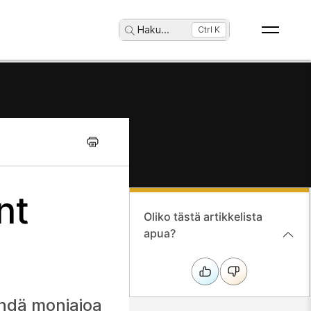
Haku
...
Ctrl K
nt
Oliko tästä artikkelista
apua?
ehdä moniajoa