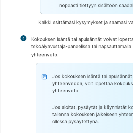
nopeasti tiettyyn sisältöön saadaks
Kaikki esittämäsi kysymykset ja saamasi vas
4
Kokouksen isäntä tai apuisännät voivat lopet
tekoälyavustaja-paneelissa tai napsauttamalla
yhteenveto
.
Jos kokouksen isäntä tai apuisännät
yhteenvedon
, voit lopettaa kokou
yhteenveto
.
Jos aloitat, pysäytät ja käynnistät
tallenna kokouksen jälkeiseen yhtee
ollessa pysäytettynä.