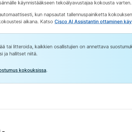
isännälle käynnistääkseen tekoälyavustajaa kokousta varten.
tomaattisesti, kun napsautat tallennuspainiketta kokouksen 
 kokoustesi aikana. Katso
Cisco AI Assistantin ottaminen kä
ää tai litteroida, kaikkien osallistujien on annettava suostumu
 ja hallitset niitä.
ostumus kokouksissa
.