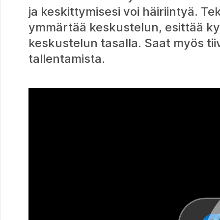
ja keskittymisesi voi häiriintyä. T
ymmärtää keskustelun, esittää ky
keskustelun tasalla. Saat myös tii
tallentamista.