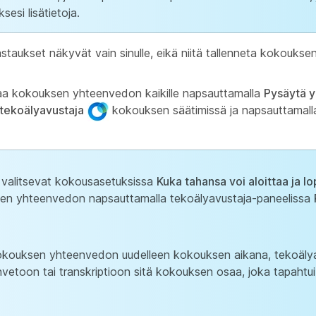
esi lisätietoja.
taukset näkyvät vain sinulle, eikä niitä tallenneta kokouksen
taa kokouksen yhteenvedon kaikille napsauttamalla
Pysäytä 
tekoälyavustaja
kokouksen säätimissä ja napsauttamall
 valitsevat kokousasetuksissa
Kuka tahansa voi aloittaa ja l
ksen yhteenvedon napsauttamalla tekoälyavustaja-paneelissa
 kokouksen yhteenvedon uudelleen kokouksen aikana, tekoälya
nvetoon tai transkriptioon sitä kokouksen osaa, joka tapaht