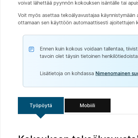
voivat lähettää pyynnön kokouksen isäntälle tai apu
Voit myös asettaa tekoälyavustajaa käynnistymään au
ottamaan sen käyttöön automaattisesti ajoitettujen
Ennen kuin kokous voidaan tallentaa, tiivist
tavoin olet täysin tietoinen henkilötiedoistasi
Lisätietoja on kohdassa
Nimenomainen su
Työpöytä
Mobiili