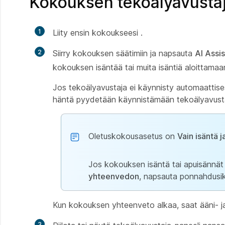
Kokouksen tekoälyavusta
1
Liity ensin kokoukseesi
.
2
Siirry kokouksen säätimiin ja napsauta
AI Assis
kokouksen isäntää tai muita isäntiä aloittam
Jos tekoälyavustaja ei käynnisty automaattis
häntä pyydetään käynnistämään tekoälyavusta
Oletuskokousasetus on
Vain isäntä 
Jos kokouksen isäntä tai apuisännät
yhteenvedon
, napsauta ponnahdus
Kun kokouksen yhteenveto alkaa, saat ääni- ja v
3