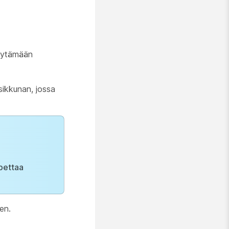
pyytämään
ikkunan, jossa
opettaa
en.