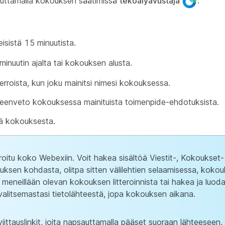
sauttamalla kokouksen säätimissä
tekoälyavustaja
.
sistä 15 minuutista.
minuutin ajalta tai kokouksen alusta.
rroista, kun joku mainitsi nimesi kokouksessa.
eenveto kokouksessa mainituista toimenpide-ehdotuksista.
ä kokouksesta.
oitu koko Webexiin. Voit hakea sisältöä Viestit-, Kokoukset-
luksen kohdasta, olitpa sitten välilehtien selaamisessa, kokou
ä meneillään olevan kokouksen litteroinnista tai hakea ja luod
alitsemastasi tietolähteestä, jopa kokouksen aikana.
iittauslinkit, joita napsauttamalla pääset suoraan lähteeseen,