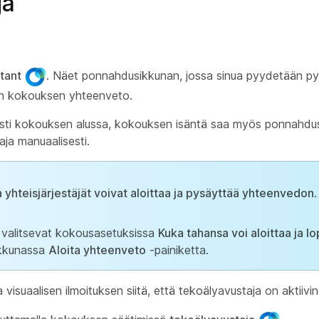
ja
tant
. Näet ponnahdusikkunan, jossa sinua pyydetään 
aan kokouksen yhteenveto.
esti kokouksen alussa, kokouksen isäntä saa myös ponnahdus
ja manuaalisesti.
ja yhteisjärjestäjät voivat aloittaa ja pysäyttää yhteenvedon
.
 valitsevat kokousasetuksissa
Kuka tahansa voi aloittaa ja l
ikkunassa
Aloita yhteenveto
-painiketta.
isuaalisen ilmoituksen siitä, että tekoälyavustaja on aktiivin