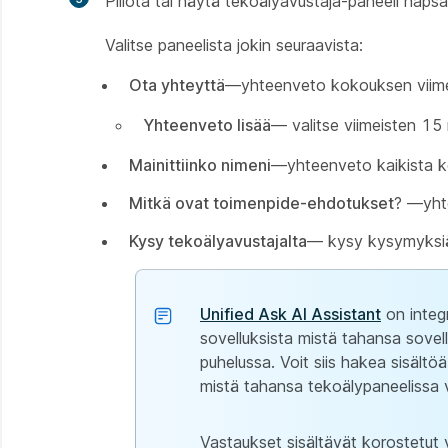
Piilota tai näytä tekoälyavustaja-paneeli nap
Valitse paneelista jokin seuraavista:
Ota yhteyttä
—yhteenveto kokouksen viimei
Yhteenveto lisää
— valitse viimeisten 15 
Mainittiinko nimeni
—yhteenveto kaikista ke
Mitkä ovat toimenpide-ehdotukset
? —yht
Kysy tekoälyavustajalta
— kysy kysymyksi
Unified Ask AI Assistant
on integr
sovelluksista mistä tahansa sovel
puhelussa. Voit siis hakea sisältö
mistä tahansa tekoälypaneelissa v
Vastaukset sisältävät korostetut v