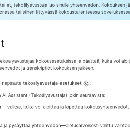
tai et, tekoälyavustaja luo sinulle yhteenvedon. Kokouksen jä
riassa tai siihen liittyvässä kokoustallenteessa sovelluksessa
t
koälyavustajaa kokousasetuksissa ja päättää, kuka voi aloit
envedot ja transkriptiot kokouksen jälkeen.
ja napsauta
tekoälyavustaja-asetukset
.
AI Assistant (Tekoälyavustaja) jokin seuraavista:
n
— valitse, kuka voi aloittaa ja lopettaa kokousyhteenvedot, 
ttaa ja pysäyttää yhteenvedon
—oletusarvoisesti valittu vaihto