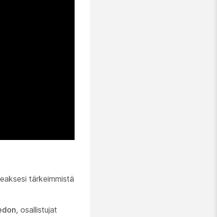
keaksesi tärkeimmistä
vedon
, osallistujat