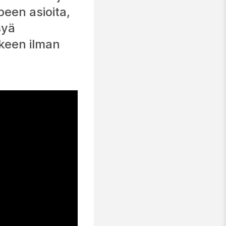
peen asioita,
syä
lkeen ilman