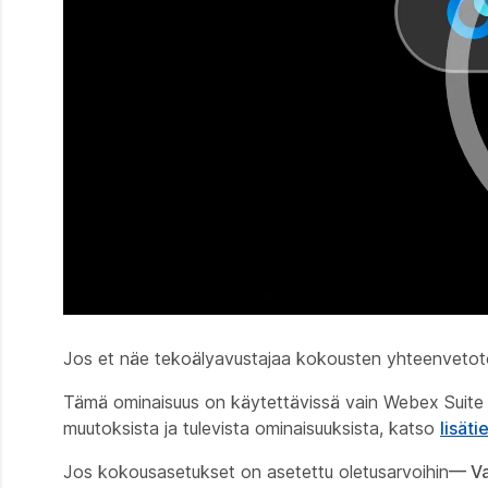
Jos et näe tekoälyavustajaa kokousten yhteenvetotoi
Tämä ominaisuus on käytettävissä vain Webex Suite -k
muutoksista ja tulevista ominaisuuksista, katso
lisät
Jos kokousasetukset on asetettu oletusarvoihin
— Va