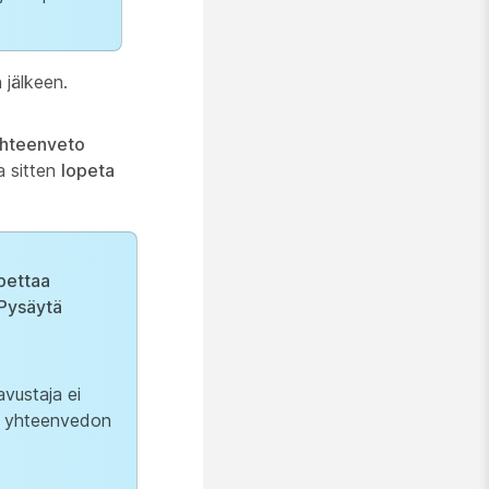
 jälkeen.
yhteenveto
a sitten
lopeta
opettaa
Pysäytä
vustaja ei
ui yhteenvedon