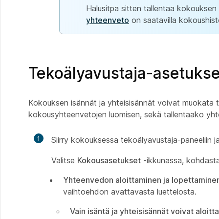
Halusitpa sitten tallentaa kokouksen 
yhteenveto
on saatavilla kokoushisto
Tekoälyavustaja-asetukse
Kokouksen isännät ja yhteisisännät voivat muokata te
kokousyhteenvetojen luomisen, sekä tallentaako yhte
1
Siirry kokouksessa tekoälyavustaja-paneeliin 
Valitse
Kokousasetukset
-ikkunassa, kohdasta 
Yhteenvedon aloittaminen ja lopettamine
vaihtoehdon avattavasta luettelosta.
Vain isäntä ja yhteisisännät voivat aloi