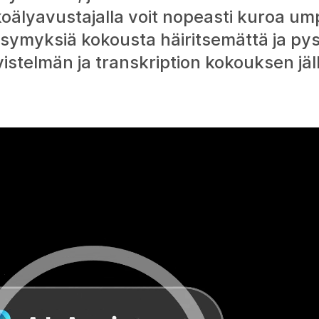
ekoälyavustajalla voit nopeasti kuroa um
symyksiä kokousta häiritsemättä ja py
vistelmän ja transkription kokouksen jä