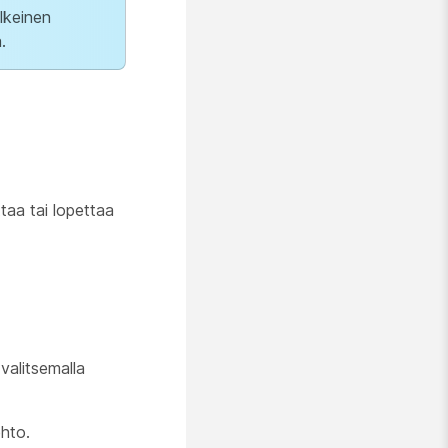
lkeinen
.
taa tai lopettaa
valitsemalla
ehto.