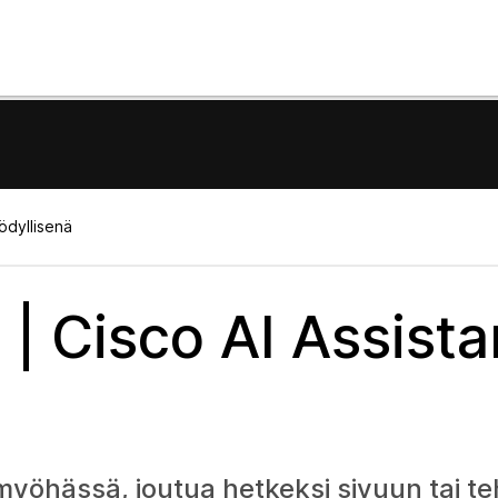
ödyllisenä
| Cisco AI Assista
myöhässä, joutua hetkeksi sivuun tai t