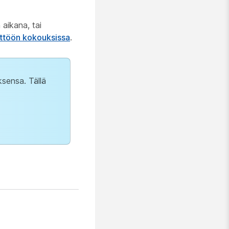
aikana, tai
yttöön kokouksissa
.
ksensa. Tällä