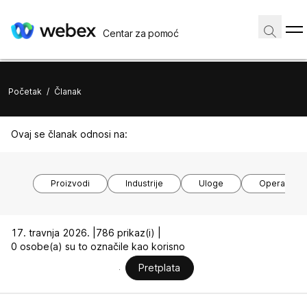
Centar za pomoć
Početak
/
Članak
Ovaj se članak odnosi na:
Proizvodi
Industrije
Uloge
Operacijski
17. travnja 2026. |
786 prikaz(i) |
0 osobe(a) su to označile kao korisno
Pretplata