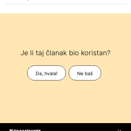
Je li taj članak bio koristan?
Da, hvala!
Ne baš
Malo poslovanje