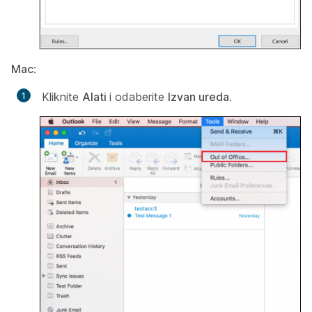
Mac
:
Kliknite
Alati
i odaberite
Izvan ureda.