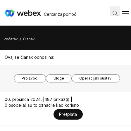
Centar za pomoć
Početak
/
Članak
Ovaj se članak odnosi na:
Proizvodi
Uloge
Operacijski sustavi
06. prosinca 2024. |
487 prikaz(i) |
0 osobe(a) su to označile kao korisno
Pretplata