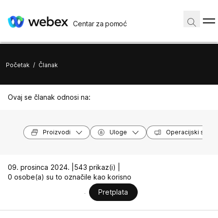
Centar za pomoć
Početak
/
Članak
Ovaj se članak odnosi na:
Proizvodi
Uloge
Operacijski susta
09. prosinca 2024. |
543 prikaz(i) |
0 osobe(a) su to označile kao korisno
Pretplata