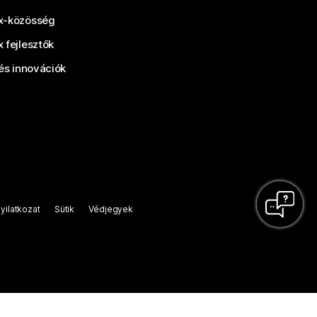
-közösség
 fejlesztők
és innovációk
yilatkozat
Sütik
Védjegyek