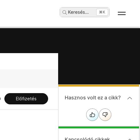
Keresés
...
⌘K
Hasznos volt ez a cikk?
Előfizetés
Kapcsolódó cikkek