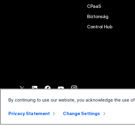
CPaaS
Biztonság
Control Hub
©
2026
Cisco és/vagy társvállalatai. Minden jog fenntartva.
By continuing to use our website, you acknowledge the use of
Privacy Statement
Change Settings