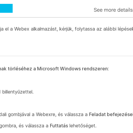
 el a Webex alkalmazást, kérjük, folytassa az alábbi lépése
nak törléséhez a Microsoft Windows rendszeren:
l
billentyűzettel.
ldali gombjával a Webexre, és válassza a
Feladat befejezése
 gombra, és válassza a
Futtatás
lehetőséget.