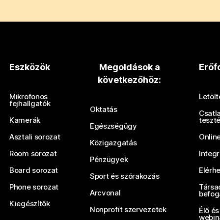
Eszközök
Megoldások a
Erőf
következőhöz:
Mikrofonos
Letöl
fejhallgatók
Oktatás
Csatl
Kamerák
teszt
Egészségügy
Asztali sorozat
Onlin
Közigazgatás
Room sorozat
Integ
Pénzügyek
Board sorozat
Elérh
Sport és szórakozás
Phone sorozat
Társa
Arcvonal
befog
Kiegészítők
Nonprofit szervezetek
Élő és
webin