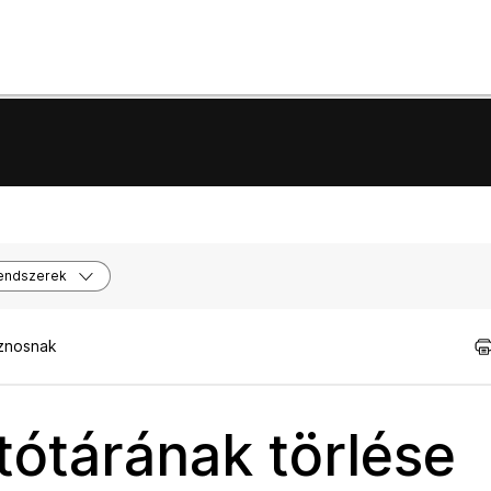
endszerek
sznosnak
ótárának törlése