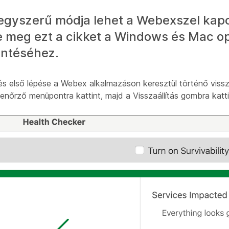
 egyszerű módja lehet a Webexszel kap
 meg ezt a cikket a Windows és Mac o
intéséhez.
 első lépése a Webex alkalmazáson keresztül történő vissza
lenőrző menüpontra kattint, majd a Visszaállítás gombra katti