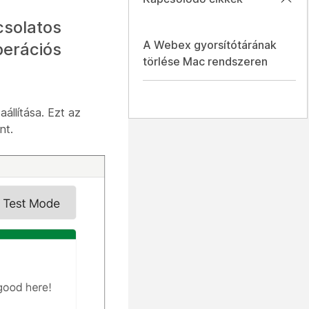
csolatos
A Webex gyorsítótárának
perációs
törlése Mac rendszeren
állítása. Ezt az
nt.