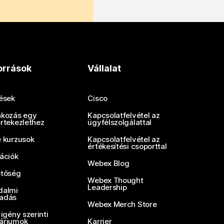
orrások
Vállalat
tések
Cisco
akozás egy
Kapcsolatfelvétel az
értekezlethez
ügyfélszolgálattal
e kurzusok
Kapcsolatfelvétel az
értékesítési csoporttal
rációk
Webex Blog
etőség
Webex Thought
Leadership
dalmi
adás
Webex Merch Store
 igény szerinti
áriumok
Karrier