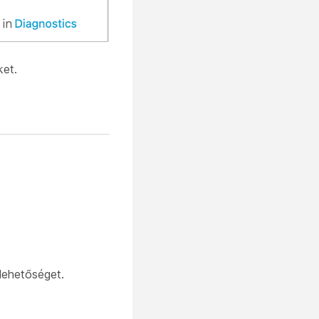
ket.
lehetőséget.