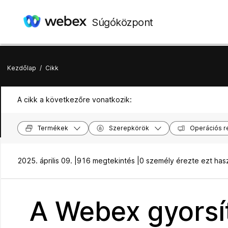
Súgóközpont
Kezdőlap
/
Cikk
A cikk a következőre vonatkozik:
Termékek
Szerepkörök
Operációs r
2025. április 09. |
916 megtekintés |
0 személy érezte ezt ha
A Webex gyorsít