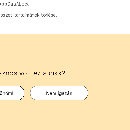
ppData\Local
szes tartalmának törlése.
znos volt ez a cikk?
zönöm!
Nem igazán