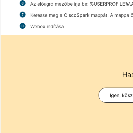
Az előugró mezőbe írja be:
%USERPROFILE%\A
Keresse meg a
CiscoSpark
mappát. A mappa ös
Webex indítása
Has
Igen, kös