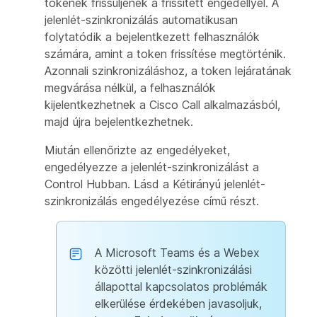
tokenek frissüljenek a frissített engedéllyel. A
jelenlét-szinkronizálás automatikusan
folytatódik a bejelentkezett felhasználók
számára, amint a token frissítése megtörténik.
Azonnali szinkronizáláshoz, a token lejáratának
megvárása nélkül, a felhasználók
kijelentkezhetnek a Cisco Call alkalmazásból,
majd újra bejelentkezhetnek.
Miután ellenőrizte az engedélyeket,
engedélyezze a jelenlét-szinkronizálást a
Control Hubban. Lásd a
Kétirányú jelenlét-
szinkronizálás engedélyezése
című részt.
A Microsoft Teams és a Webex
közötti jelenlét-szinkronizálási
állapottal kapcsolatos problémák
elkerülése érdekében javasoljuk,