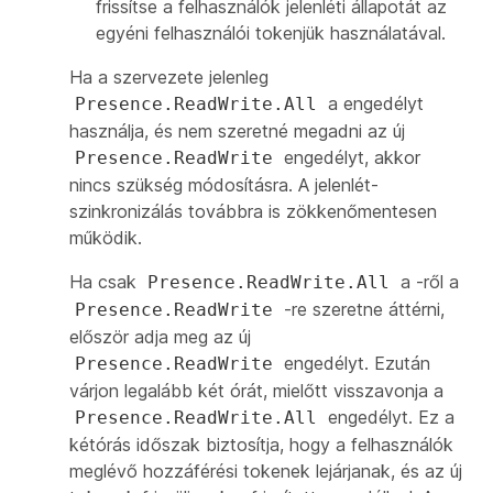
frissítse a felhasználók jelenléti állapotát az
egyéni felhasználói tokenjük használatával.
Ha a szervezete jelenleg
a engedélyt
Presence.ReadWrite.All
használja, és nem szeretné megadni az új
engedélyt, akkor
Presence.ReadWrite
nincs szükség módosításra. A jelenlét-
szinkronizálás továbbra is zökkenőmentesen
működik.
Ha csak
a -ről a
Presence.ReadWrite.All
-re szeretne áttérni,
Presence.ReadWrite
először adja meg az új
engedélyt. Ezután
Presence.ReadWrite
várjon legalább két órát, mielőtt visszavonja a
engedélyt. Ez a
Presence.ReadWrite.All
kétórás időszak biztosítja, hogy a felhasználók
meglévő hozzáférési tokenek lejárjanak, és az új