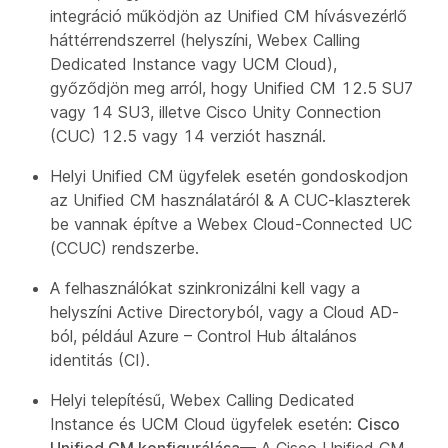
integráció működjön az Unified CM hívásvezérlő
háttérrendszerrel (helyszíni, Webex Calling
Dedicated Instance vagy UCM Cloud),
győződjön meg arról, hogy Unified CM 12.5 SU7
vagy 14 SU3, illetve Cisco Unity Connection
(CUC) 12.5 vagy 14 verziót használ.
Helyi Unified CM ügyfelek esetén gondoskodjon
az Unified CM használatáról & A CUC-klaszterek
be vannak építve a Webex Cloud-Connected UC
(CCUC) rendszerbe.
A felhasználókat szinkronizálni kell vagy a
helyszíni Active Directoryból, vagy a Cloud AD-
ból, például Azure – Control Hub általános
identitás (CI).
Helyi telepítésű, Webex Calling Dedicated
Instance és UCM Cloud ügyfelek esetén:
Cisco
Unified CM konfigurálása
— A Cisco Unified CM