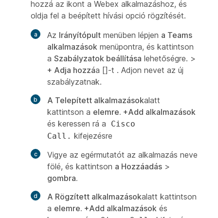
hozzá az ikont a Webex alkalmazáshoz, és
oldja fel a beépített hívási opció rögzítését.
Az
Irányítópult
menüben lépjen
a Teams
alkalmazások
menüpontra, és kattintson
a
Szabályzatok beállítása
lehetőségre. >
+ Adja hozzá
a []-t . Adjon nevet az új
szabályzatnak.
A Telepített alkalmazások
alatt
kattintson a
elemre. +Add alkalmazások
és keressen rá a
Cisco
kifejezésre
Call.
Vigye az egérmutatót az alkalmazás neve
fölé, és kattintson
a Hozzáadás
>
gombra.
A Rögzített alkalmazások
alatt kattintson
a
elemre. +Add alkalmazások
és