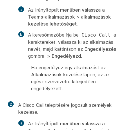
Az Irányítópult
menüben válassza
a
Teams-alkalmazások
>
alkalmazások
kezelése lehetőséget.
A keresőmezőbe írja be
a
Cisco Call
karaktereket, válassza ki az alkalmazás
nevét, majd kattintson az
Engedélyezés
gombra. >
Engedélyezd
.
Ha engedélyez egy alkalmazást az
Alkalmazások
kezelése lapon, az az
egész szervezetre kiterjedően
engedélyezett.
2
A Cisco Call telepítésére jogosult személyek
kezelése.
Az Irányítópult
menüben válassza
a