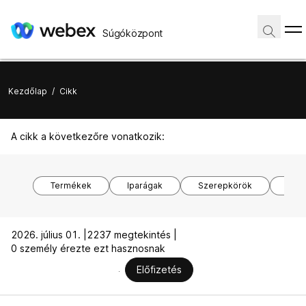
Súgóközpont
Kezdőlap
/
Cikk
A cikk a következőre vonatkozik:
Termékek
Iparágak
Szerepkörök
Ope
2026. július 01. |
2237 megtekintés |
0 személy érezte ezt hasznosnak
Előfizetés