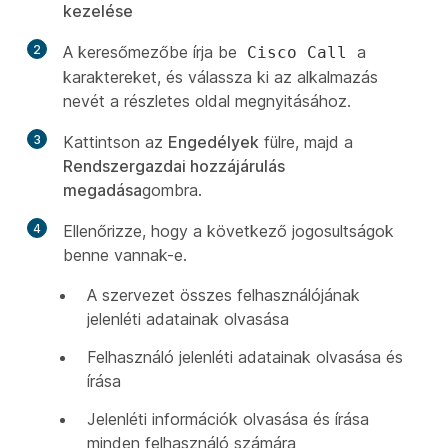
kezelése
2
A keresőmezőbe írja be
a
Cisco Call
karaktereket, és válassza ki az alkalmazás
nevét a részletes oldal megnyitásához.
3
Kattintson az
Engedélyek
fülre, majd a
Rendszergazdai hozzájárulás
megadása
gombra.
4
Ellenőrizze, hogy a következő jogosultságok
benne vannak-e.
A szervezet összes felhasználójának
jelenléti adatainak olvasása
Felhasználó jelenléti adatainak olvasása és
írása
Jelenléti információk olvasása és írása
minden felhasználó számára