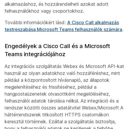
alkalmazáshoz, és hozzárendelheti azokat adott
felhasználókhoz vagy csoportokhoz.
További információkért lásd:
A Cisco Call alkalmazás
testreszabása Microsoft Teams felhasználók számára
.
Engedélyek a Cisco Call és a Microsoft
Teams integrációjához
Az integrációs szolgáltatás Webex és Microsoft API-kat
használ az olyan adatokhoz való hozzáféréshez, mint
például a központosított hívásnapló, az állapotok
megjelenítéséhez és frissítéséhez, például a
hangpostaüzenetek olvasottként megjelöléséhez,
felhasználói adatok tárolása nélkül. Az integráció és a
rendszer közötti összes adatátvitel Webex/Microsoft A
háttérrendszerek titkosított HTTPS csatornákon
keresztül történnek. Ezáltal a szolgáltatás biztosítja,
hogy a felhasználói adatok ne kerüljenek a felhőbe,