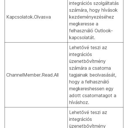
integrációs szolgáltatás
számára, hogy hívások
Kapcsolatok.Olvasva
kezdeményezéséhez
megkeresse a
felhasználó Outlook-
kapcsolatát.
Lehetővé teszi az
integrációs
üzenetbővítmény
számára a csatorna
ChannelMember.Read.All
tagjainak beolvasását,
hogy a felhasználó
megkereshessen egy
adott csatornatagot a
híváshoz.
Lehetővé teszi az
integrációs
üzenetbővítmény