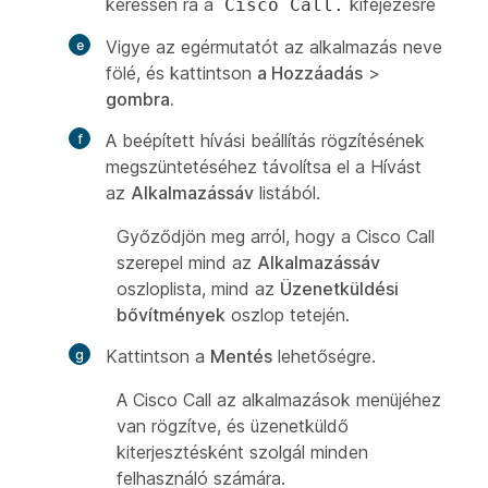
keressen rá a
kifejezésre
Cisco Call.
Vigye az egérmutatót az alkalmazás neve
fölé, és kattintson
a Hozzáadás
>
gombra.
A beépített hívási beállítás rögzítésének
megszüntetéséhez távolítsa el
a Hívást
az
Alkalmazássáv
listából.
Győződjön meg arról, hogy a Cisco Call
szerepel mind az
Alkalmazássáv
oszloplista, mind az
Üzenetküldési
bővítmények
oszlop tetején.
Kattintson a
Mentés
lehetőségre.
A Cisco Call az alkalmazások menüjéhez
van rögzítve, és üzenetküldő
kiterjesztésként szolgál minden
felhasználó számára.