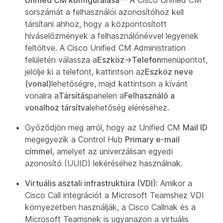
sorszámát a felhasználói azonosítóhoz kell
társítani ahhoz, hogy a központosított
híváselőzmények a felhasználónévvel legyenek
feltöltve. A Cisco Unified CM Administration
felületén válassza a
Eszköz
→
Telefon
menüpontot,
jelölje ki a telefont, kattintson az
Eszköz neve
(vonal)
lehetőségre, majd kattintson a kívánt
vonalra a
Társítás
panelen a
Felhasználó a
vonalhoz társítva
lehetőség eléréséhez.
Győződjön meg arról, hogy az Unified CM
Mail ID
megegyezik a Control Hub
Primary e-mail
címmel
, amelyet az univerzálisan egyedi
azonosító (UUID) lekéréséhez használnak.
Virtuális asztali infrastruktúra (VDI):
Amikor a
Cisco Call integrációt a Microsoft Teamshez VDI
környezetben használják, a Cisco Callnak és a
Microsoft Teamsnek is ugyanazon a virtuális