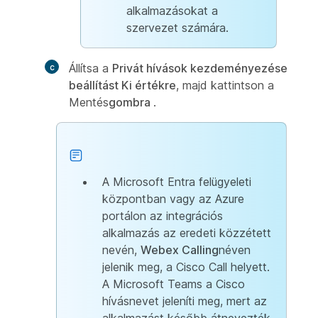
alkalmazásokat a
szervezet számára.
Állítsa a
Privát hívások kezdeményezése
beállítást Ki értékre
, majd kattintson a
Mentés
gombra
.
A Microsoft Entra felügyeleti
központban vagy az Azure
portálon az integrációs
alkalmazás az eredeti közzétett
nevén,
Webex Calling
néven
jelenik meg, a Cisco Call helyett.
A Microsoft Teams a Cisco
hívásnevet jeleníti meg, mert az
alkalmazást később átnevezték.