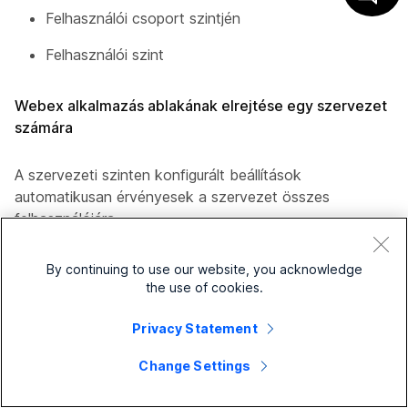
Felhasználói csoport szintjén
Felhasználói szint
Webex alkalmazás ablakának elrejtése egy szervezet
számára
A szervezeti szinten konfigurált beállítások
automatikusan érvényesek a szervezet összes
felhasználójára.
1
Jelentkezzen be a Control Hubba
.
By continuing to use our website, you acknowledge
the use of cookies.
2
Lépjen a
Szolgáltatások
oldalra >
Hívás
>
Beállítások
.
Privacy Statement
3
Kattintson a
Webex alkalmazás
fülre, lépjen a
Change Settings
Microsoft Teams integráció
részre, és
kapcsolja be
a Webex ablakok