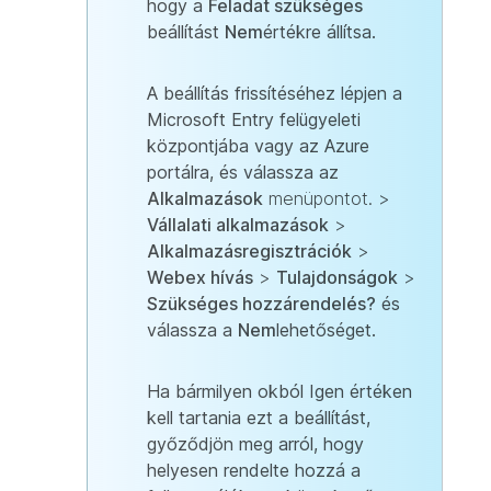
hogy a
Feladat szükséges
beállítást
Nem
értékre állítsa.
A beállítás frissítéséhez lépjen a
Microsoft Entry felügyeleti
központjába vagy az Azure
portálra, és válassza az
Alkalmazások
menüpontot. >
Vállalati alkalmazások
>
Alkalmazásregisztrációk
>
Webex hívás
>
Tulajdonságok
>
Szükséges hozzárendelés?
és
válassza a
Nem
lehetőséget.
Ha bármilyen okból Igen értéken
kell tartania ezt a beállítást,
győződjön meg arról, hogy
helyesen rendelte hozzá a