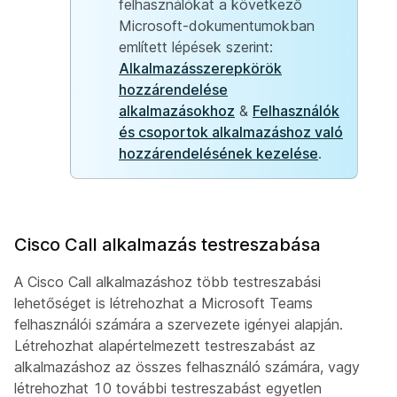
felhasználókat a következő
Microsoft-dokumentumokban
említett lépések szerint:
Alkalmazásszerepkörök
hozzárendelése
alkalmazásokhoz
&
Felhasználók
és csoportok alkalmazáshoz való
hozzárendelésének kezelése
.
Cisco Call alkalmazás testreszabása
A Cisco Call alkalmazáshoz több testreszabási
lehetőséget is létrehozhat a Microsoft Teams
felhasználói számára a szervezete igényei alapján.
Létrehozhat alapértelmezett testreszabást az
alkalmazáshoz az összes felhasználó számára, vagy
létrehozhat 10 további testreszabást egyetlen