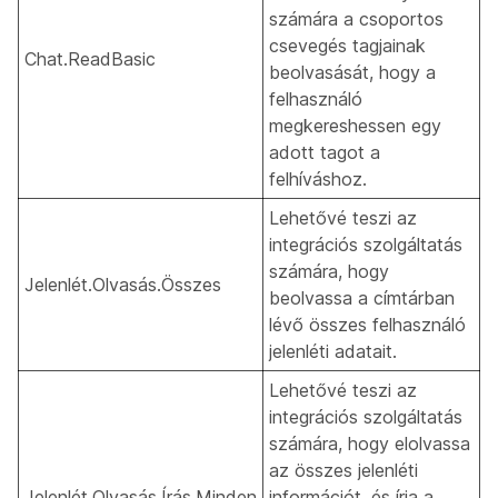
számára a csoportos
csevegés tagjainak
Chat.ReadBasic
beolvasását, hogy a
felhasználó
megkereshessen egy
adott tagot a
felhíváshoz.
Lehetővé teszi az
integrációs szolgáltatás
számára, hogy
Jelenlét.Olvasás.Összes
beolvassa a címtárban
lévő összes felhasználó
jelenléti adatait.
Lehetővé teszi az
integrációs szolgáltatás
számára, hogy elolvassa
az összes jelenléti
Jelenlét.Olvasás.Írás.Minden
információt, és írja a