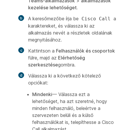
Teams-alkalmazások
>
alkalmazások
kezelése lehetőséget.
A keresőmezőbe írja be
a
Cisco Call
karaktereket, és válassza ki az
alkalmazás nevét a részletek oldalának
megnyitásához.
Kattintson a
Felhasználók és csoportok
fülre, majd az
Elérhetőség
szerkesztése
gombra.
Válassza ki a következő kötelező
opciókat:
Mindenki
— Válassza ezt a
lehetőséget, ha azt szeretné, hogy
minden felhasználó, beleértve a
szervezeten belüli és a külső
felhasználókat is, telepíthesse a Cisco
Call alkalmazást.