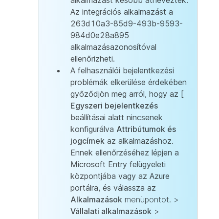
Az integrációs alkalmazást a
263d10a3-85d9-493b-9593-
984d0e28a895
alkalmazásazonosítóval
ellenőrizheti.
A felhasználói bejelentkezési
problémák elkerülése érdekében
győződjön meg arról, hogy az [
Egyszeri bejelentkezés
beállításai alatt nincsenek
konfigurálva
Attribútumok és
jogcímek
az alkalmazáshoz.
Ennek ellenőrzéséhez lépjen a
Microsoft Entry felügyeleti
központjába vagy az Azure
portálra, és válassza az
Alkalmazások
menüpontot. >
Vállalati alkalmazások
>