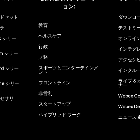
ョン:
質問を投稿してください
ドセット
ダウンロ
教育
ラ
テストミ
ヘルスケア
sk シリー
オンライ
行政
インテグ
om シリー
財務
アクセシ
スポーツとエンターテインメ
rd シリー
インクル
ント
ライブ &
フロントライン
one シリー
ナー
非営利
Webex C
セサリ
スタートアップ
Webex De
ハイブリッド ワーク
ニュース 