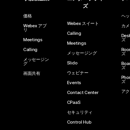
ズ
価格
ヘッ
Webex スイート
Webex アプ
カメ
リ
Calling
De
Meetings
ズ
Meetings
Calling
Ro
メッセージング
ズ
メッセージン
Slido
グ
Boa
ズ
ウェビナー
画面共有
Ph
ズ
Events
アク
Contact Center
CPaaS
セキュリティ
Control Hub