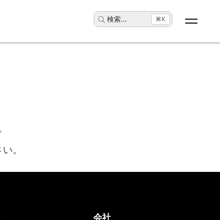
検索
...
⌘K
。
さい。
ス
会社