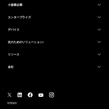
小規模企業
価格
エンタープライズ
Webex アプリ
Webex スイート
デバイス
Meetings
Calling
ヘッドセット
Calling
次のためのソリューション:
Meetings
カメラ
教育
メッセージング
メッセージング
リソース
Desk シリーズ
ヘルスケア
画面共有
ダウンロード
Slido
Room シリーズ
会社
行政
テストミーティングに参加
ウェビナー
Cisco
Board シリーズ
財務
オンラインクラス
Events
サポートへお問い合わせ
Phone シリーズ
スポーツとエンターテインメント
インテグレーション
Contact Center
セールスに問い合わせ
アクセサリ
フロントライン
アクセシビリティ
CPaaS
利用規約
Webex Blog
非営利