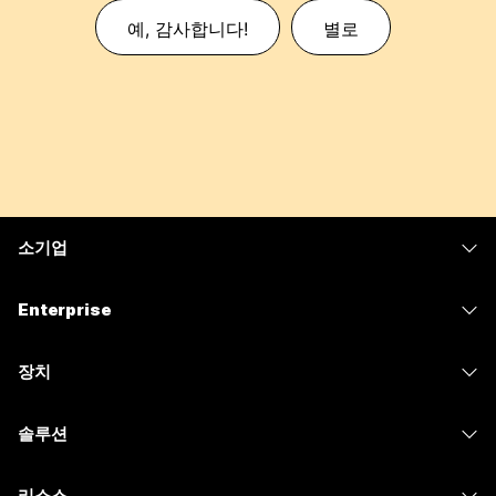
예, 감사합니다!
별로
소기업
가격
Enterprise
Webex 앱
Webex Suite
장치
Meetings
Calling
헤드셋
Calling
솔루션
Meetings
카메라
메시징
교육
메시징
리소스