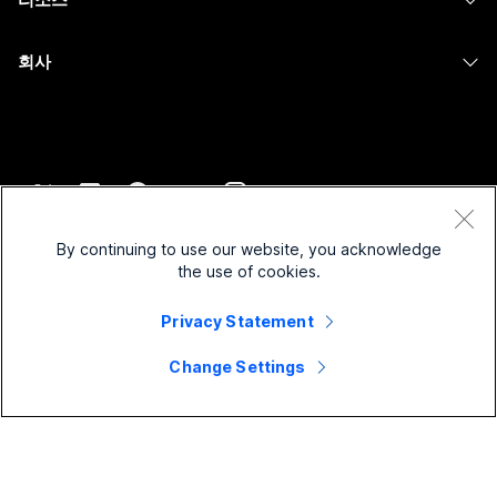
Desk 시리즈
화면 공유
의료 서비스
Slido
다운로드
Room 시리즈
회사
정부
Webinars
테스트 미팅 참여하기
Board 시리즈
Cisco
재무
이벤트
온라인 학습
전화 시리즈
지원 연락처
스포츠 및 엔터테인먼트
Contact Center
통합
보조 프로그램
영업팀에 문의
최전선
CPaaS
접근성
약관 및 조건
Webex Blog
비영리
보안
By continuing to use our website, you acknowledge
포용성
개인 정보 보호 정책
the use of cookies.
Webex 사고적 리더십
스타트업
Control Hub
쿠키
실시간 및 주문형 웨비나
Privacy Statement
Webex Merch 스토어
등록 상표
하이브리드 작업
Webex 커뮤니티
©
2026
Cisco 및/또는 관련 제휴. All rights reserved.
경력
Change Settings
Webex 개발자
뉴스 및 혁신