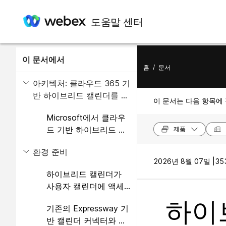
도움말 센터
이 문서에서
홈
/
문서
아키텍처: 클라우드 365 기
반 하이브리드 캘린더를 사
이 문서는 다음 항목에
용하는 사무실
Microsoft에서 클라우
드 기반 하이브리드 캘
제품
린더365: 예약 흐름
환경 준비
2026년 8월 07일 |
35
하이브리드 캘린더가
사용자 캘린더에 액세
스하는 방법
하이
기존의 Expressway 기
반 캘린더 커넥터와 함