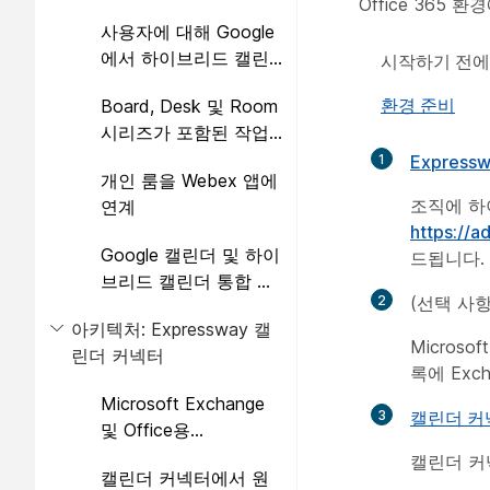
Office 36
사용자에 대해 Google
에서 하이브리드 캘린
시작하기 전에
더 활성화
환경 준비
Board, Desk 및 Room
시리즈가 포함된 작업
공간에 하이브리드 캘
1
Expres
개인 룸을 Webex 앱에
린더 추가
조직에 하
연계
https://
Google 캘린더 및 하이
드됩니다.
브리드 캘린더 통합 테
2
(선택 사
스트
아키텍처: Expressway 캘
Microso
린더 커넥터
록에 Exc
Microsoft Exchange
3
캘린더 커넥
및 Office용
Expressway 기반 캘린
캘린더 커
캘린더 커넥터에서 원
더 커넥터 365: 아키텍