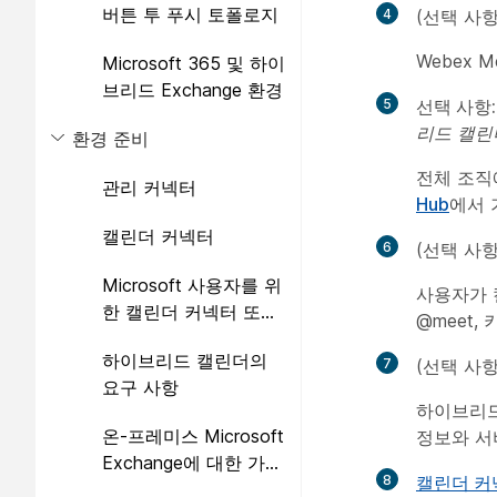
버튼 투 푸시 토폴로지
4
(선택 사
처
Webex 
Microsoft 365 및 하이
브리드 Exchange 환경
5
선택 사항:
리드 캘린
환경 준비
전체 조직
관리 커넥터
Hub
에서 
캘린더 커넥터
6
(선택 사
Microsoft 사용자를 위
사용자가 
한 캘린더 커넥터 또는
@meet,
클라우드 365 기반
하이브리드 캘린더의
7
(선택 사
요구 사항
하이브리드
온-프레미스 Microsoft
정보와 서
Exchange에 대한 가장
8
캘린더 커
계정 설정