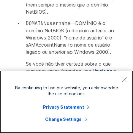
(nem sempre o mesmo que o domínio
NetBIOS).
—DOMÍNIO é o
DOMAIN\username
domínio NetBIOS (o domínio anterior ao
Windows 2000); "nome de usuário" é o
sAMAccountName (o nome de usuário
legado ou anterior ao Windows 2000).
Se você não tiver certeza sobre o que
usar para esses formatos, use
Usuários e
Computadores do Active Directory
em
uma máquina Windows para visualizar a
By continuing to use our website, you acknowledge
guia Conta do painel Propriedades do
the use of cookies.
usuário em questão. Os valores corretos a
serem usados são exibidos como:
Privacy Statement
Nome de login do usuário para o
Change Settings
primeiro formato.