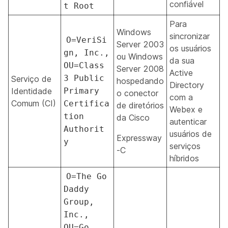
confiável
t Root
Para
Windows
sincronizar
O=VeriSi
Server 2003
os usuários
gn, Inc.,
ou Windows
da sua
OU=Class
Server 2008
Active
3 Public
Serviço de
hospedando
Directory
Identidade
Primary
o conector
com a
Comum (CI)
Certifica
de diretórios
Webex e
tion
da Cisco
autenticar
Authorit
usuários de
Expressway
y
serviços
-C
híbridos
O=The Go
Daddy
Group,
Inc.,
OU=Go