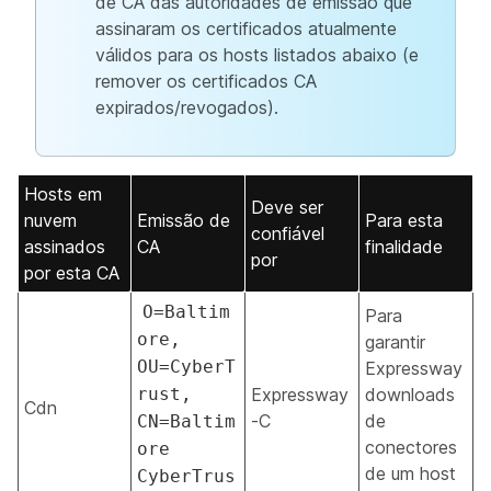
de CA das autoridades de emissão que
assinaram os certificados atualmente
válidos para os hosts listados abaixo (e
remover os certificados CA
expirados/revogados).
Hosts em
Deve ser
nuvem
Emissão de
Para esta
confiável
assinados
CA
finalidade
por
por esta CA
O=Baltim
Para
ore,
garantir
OU=CyberT
Expressway
rust,
Expressway
downloads
Cdn
-C
de
CN=Baltim
conectores
ore
de um host
CyberTrus