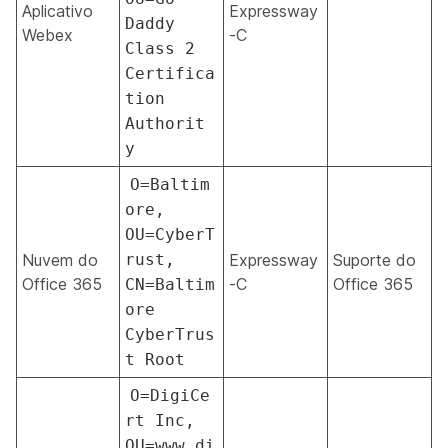
Aplicativo
Expressway
Daddy
Webex
-C
Class 2
Certifica
tion
Authorit
y
O=Baltim
ore,
OU=CyberT
Nuvem do
rust,
Expressway
Suporte do
Office 365
-C
Office 365
CN=Baltim
ore
CyberTrus
t Root
O=DigiCe
rt Inc,
OU=www.di