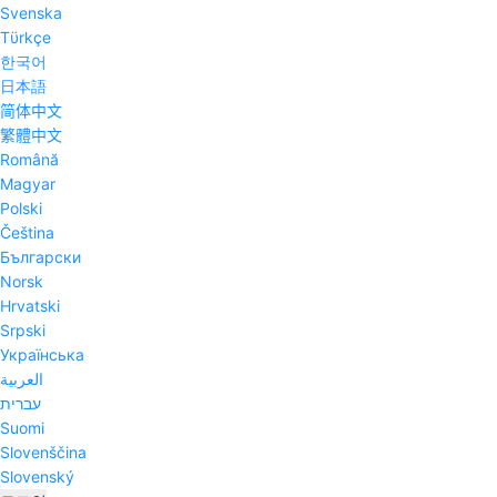
Svenska
Tϋrkçe
한국어
日本語
简体中文
繁體中文
Română
Magyar
Polski
Čeština
Български
Norsk
Hrvatski
Srpski
Українська
العربية
עברית
Suomi
Slovenščina
Slovenský