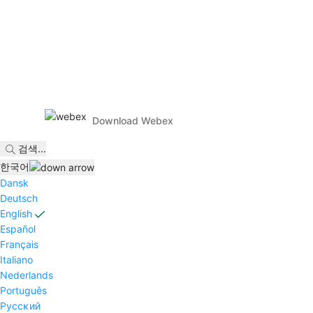
Download Webex
검색
...
한국어
Dansk
Deutsch
English
Español
Français
Italiano
Nederlands
Português
Pyccĸий