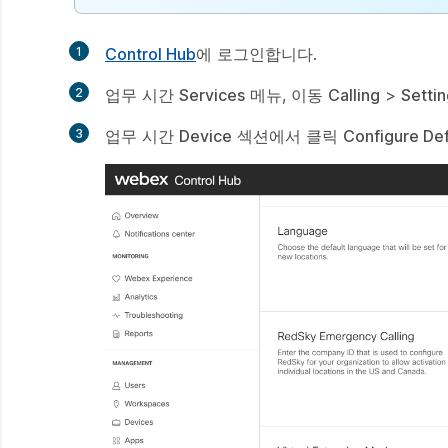
1
Control Hub
에 로그인합니다.
만
들
2
업무 시간
Services
메뉴, 이동
Calling
>
Setti
기
만
들
3
업무 시간
Device
섹션에서 클릭
Configure Def
기
만
들
기