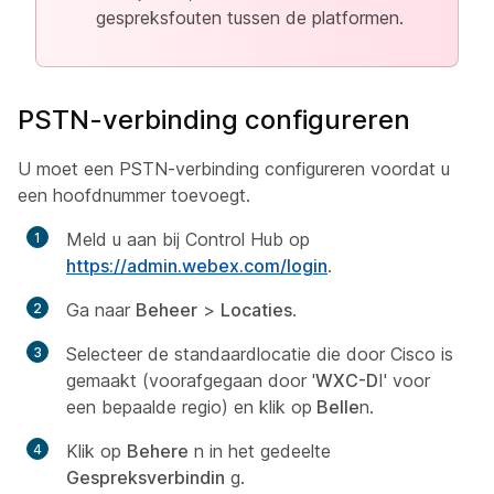
gespreksfouten tussen de platformen.
PSTN-verbinding configureren
U moet een PSTN-verbinding configureren voordat u
een hoofdnummer toevoegt.
Meld u aan bij Control Hub op
https://admin.webex.com/login
.
Ga naar
Beheer
>
Locaties
.
Selecteer de standaardlocatie die door Cisco is
gemaakt (voorafgegaan door '
WXC-D
I' voor
een bepaalde regio) en klik op
Belle
n.
Klik op
Behere
n in het gedeelte
Gespreksverbindin
g.