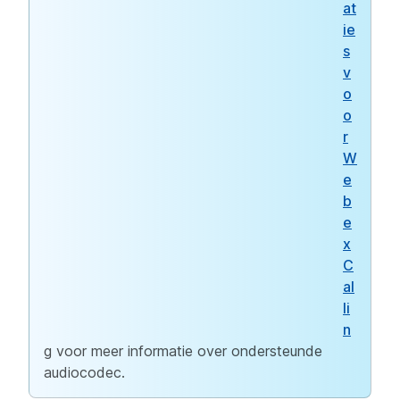
at
ie
s
v
o
o
r
W
e
b
e
x
C
al
li
n
g voor meer informatie over ondersteunde
audiocodec.