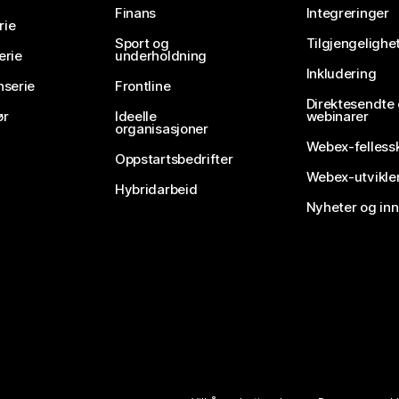
Finans
Integreringer
rie
Sport og
Tilgjengelighe
erie
underholdning
Inkludering
nserie
Frontline
Direktesendte
ør
Ideelle
webinarer
organisasjoner
Webex-felless
Oppstartsbedrifter
Webex-utvikle
Hybridarbeid
Nyheter og in