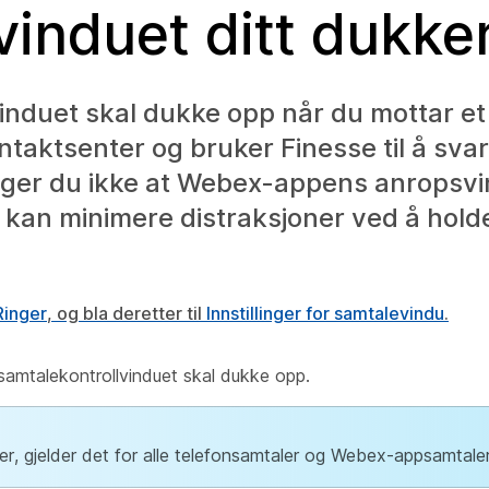
vinduet ditt dukke
induet skal dukke opp når du mottar et
ntaktsenter og bruker Finesse til å sva
enger du ikke at Webex-appens anropsv
 kan minimere distraksjoner ved å hold
Ringer
, og bla deretter til
Innstillinger for samtalevindu
.
t samtalekontrollvinduet skal dukke opp.
her, gjelder det for alle telefonsamtaler og Webex-appsamtaler