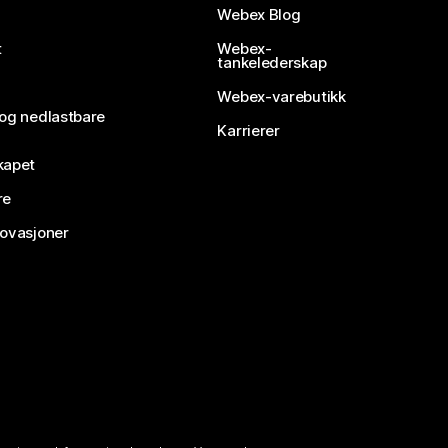
Webex Blog
t
Webex-
tankelederskap
Webex-varebutikk
 og nedlastbare
Karrierer
kapet
re
novasjoner