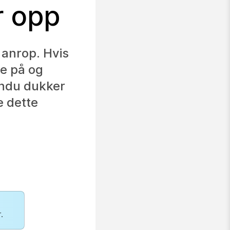
r opp
 anrop. Hvis
re på og
indu dukker
e dette
.