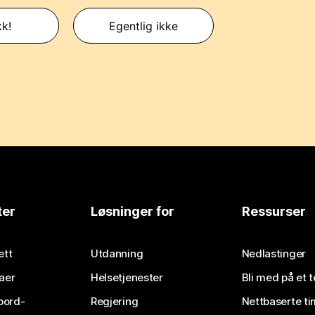
kk!
Egentlig ikke
ter
Løsninger for
Ressurser
ett
Utdanning
Nedlastinger
aer
Helsetjenester
Bli med på et 
bord-
Regjering
Nettbaserte ti