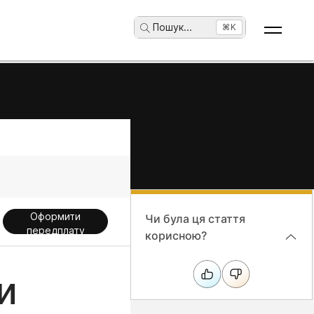
Пошук
...
⌘K
Оформити
Чи була ця стаття
передплату
корисною?
и