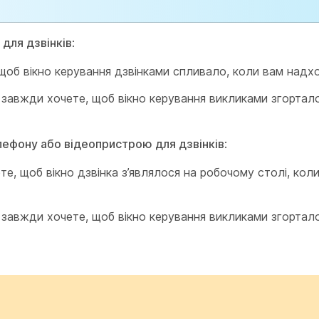
 для дзвінків
:
об вікно керування дзвінками спливало, коли вам надхо
завжди хочете, щоб вікно керування викликами згортало
лефону або відеопристрою для дзвінків
:
е, щоб вікно дзвінка з’являлося на робочому столі, кол
завжди хочете, щоб вікно керування викликами згортало