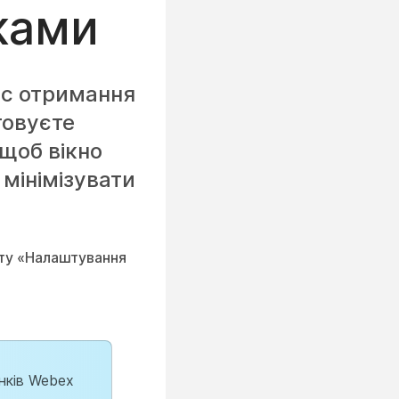
нками
ас отримання
товуєте
 щоб вікно
 мінімізувати
ту «Налаштування
інків Webex