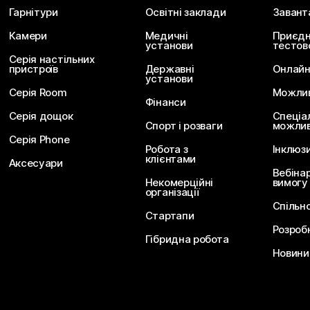
Гарнітури
Освітні заклади
Завант
Камери
Медичні
Приєдн
установи
тестов
Серія настільних
пристроїв
Державні
Онлайн
установи
Серія Room
Можливо
Фінанси
Серія дощок
Спеціа
Спорт і розваги
можлив
Серія Phone
Робота з
Інклюз
клієнтами
Аксесуари
Вебіна
Некомерційні
вимогу
організації
Спільн
Стартапи
Розроб
Гібридна робота
Новини 