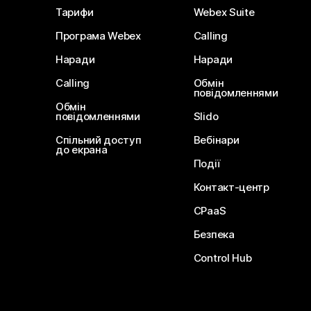
Тарифи
Webex Suite
Програма Webex
Calling
Наради
Наради
Calling
Обмін
повідомленнями
Обмін
повідомленнями
Slido
Спільний доступ
Вебінари
до екрана
Події
Контакт-центр
CPaaS
Безпека
Control Hub