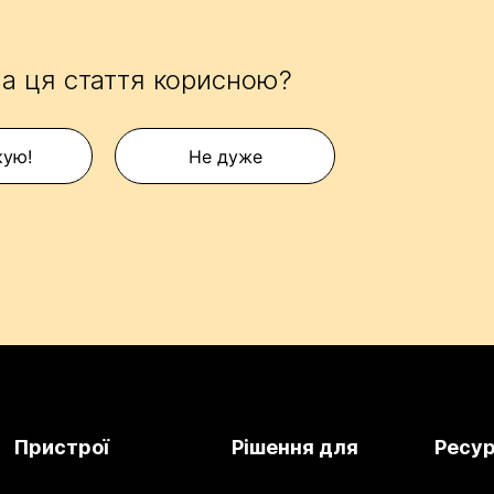
а ця стаття корисною?
кую!
Не дуже
Пристрої
Рішення для
Ресу