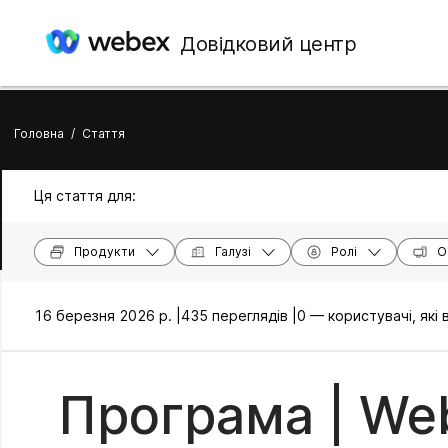
Довідковий центр
Головна
/
Стаття
Ця стаття для:
Продукти
Галузі
Ролі
О
16 березня 2026 р. |
435 переглядів |
0 — користувачі, які
Програма | Web