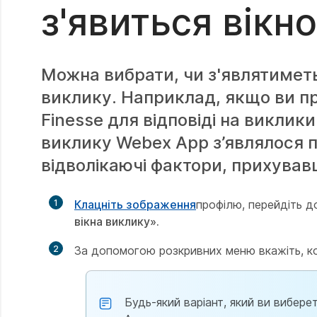
з'явиться вікн
Можна вибрати, чи з'являтимет
виклику. Наприклад, якщо ви пр
Finesse для відповіді на виклик
виклику Webex App з’являлося пі
відволікаючі фактори, прихував
1
Клацніть зображення
профілю, перейдіть 
вікна виклику».
2
За допомогою розкривних меню вкажіть, ко
Будь-який варіант, який ви вибере