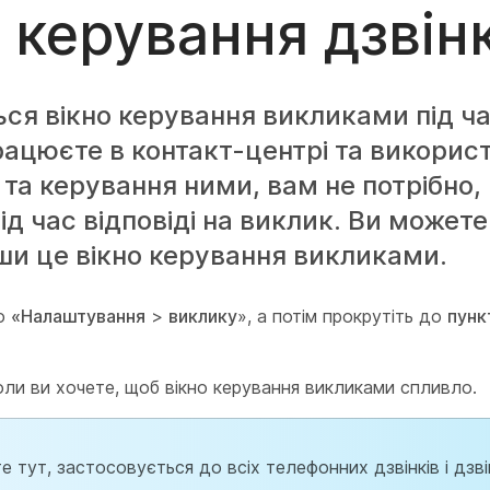
о керування дзві
ься вікно керування викликами під ч
ацюєте в контакт-центрі та викорис
и та керування ними, вам не потрібно,
д час відповіді на виклик. Ви можете
ши це вікно керування викликами.
до
«Налаштування
>
виклику
», а потім прокрутіть до
пунк
ли ви хочете, щоб вікно керування викликами спливло.
те тут, застосовується до всіх телефонних дзвінків і дзв