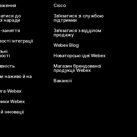
аження
Cisco
атися до
Зв’язатися зі службою
ої наради
підтримки
-заняття
Зв’язатися з відділом
продажу
сті інтеграції
Webex Blog
льні
ості
Новаторські ідеї Webex
ивність
Магазин брендованої
продукції Webex
ри наживо й на
Вакансії
ота Webex
ники Webex
й інновації