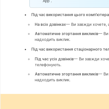
App .
Під час використання цього комп’ютера
На всіх дзвінках
— Ви завжди хочете, щ
Автоматичне згортання викликів
— Ви 
надходить виклик.
Під час використання стаціонарного те
Під час усіх дзвінків
— Ви завжди хочет
телефонують.
Автоматичне згортання викликів
— Ви 
надходить виклик.