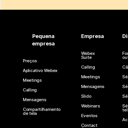
Pequena
Empresa
Di
empresa
Webex
Fo
Suite
ou
Preços
Calling
Câ
Aplicativo Webex
Meetings
Sé
Meetings
Mensagens
Sé
Calling
Slido
Sé
Mensagens
Webinars
Sé
Compartilhamento
te
de tela
Eventos
Ac
Contact