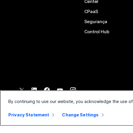
Center
CPaaS
Segurança
Control Hub
©
2026
Cisco e/ou suas afiliadas. Todos os direitos reservados.
By continuing to use our website, you acknowledge the use of
Privacy Statement
Change Settings