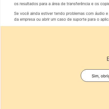
os resultados para a área de transferência e os copi
Se você ainda estiver tendo problemas com áudio e 
da empresa ou abrir um caso de suporte para o apli
E
Sim, obri