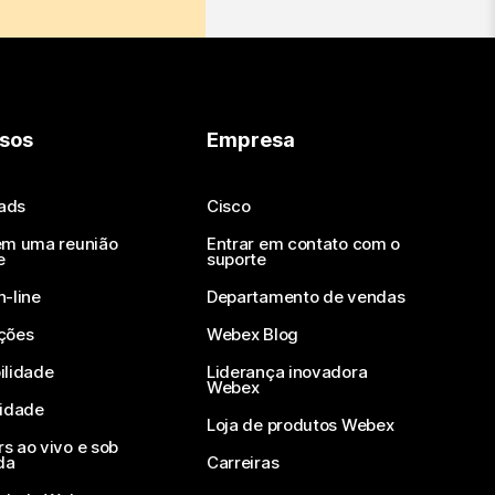
sos
Empresa
ads
Cisco
em uma reunião
Entrar em contato com o
e
suporte
n-line
Departamento de vendas
ções
Webex Blog
ilidade
Liderança inovadora
Webex
vidade
Loja de produtos Webex
s ao vivo e sob
da
Carreiras