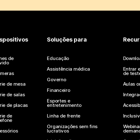
spositivos
Soluções para
Recur
nes de
Educação
Downlo
vido
Assistência médica
Entrar 
meras
de test
Governo
rie de mesa
Aulas o
Financeiro
rie de salas
Integra
Esportes e
rie de placas
entretenimento
Acessib
rie de
Linha de frente
Inclusi
lefone
Organizações sem fins
Webinar
essórios
lucrativos
deman