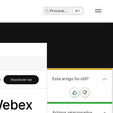
Procurar
...
⌘K
Este artigo foi útil?
Inscrever-se
 Webex
Artigos relacionados