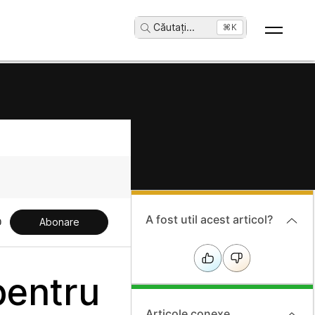
Căutați
...
⌘K
A fost util acest articol?
Abonare
pentru
Articole conexe