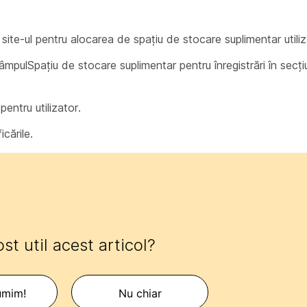
i site-ul pentru alocarea de spațiu de stocare suplimentar utiliz
câmpul
Spațiu de stocare suplimentar pentru înregistrări
în secț
pentru utilizator.
cările.
ost util acest articol?
umim!
Nu chiar