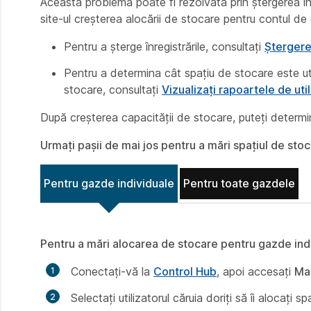
Această problemă poate fi rezolvată prin ștergerea în
site-ul creșterea alocării de stocare pentru contul de
Pentru a șterge înregistrările, consultați
Ștergere
Pentru a determina cât spațiu de stocare este uti
stocare, consultați
Vizualizați rapoartele de uti
După creșterea capacității de stocare, puteți determi
Urmați pașii de mai jos pentru a mări spațiul de stoc
Pentru gazde individuale
Pentru toate gazdele
Pentru a mări alocarea de stocare pentru gazde ind
Conectați-vă la
Control Hub
, apoi accesați
Ma
Selectați utilizatorul căruia doriți să îi alocați 