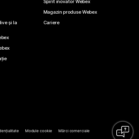
Spirit inovator Webex
Magazin produse Webex
ve și la
Cariere
ebex
Webex
ație
ențialitate
Module cookie
Mărci comerciale