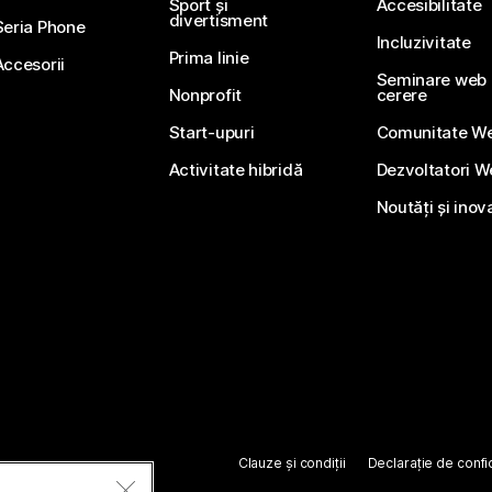
Sport și
Accesibilitate
divertisment
Seria Phone
Incluzivitate
Prima linie
Accesorii
Seminare web li
Nonprofit
cerere
Start-upuri
Comunitate W
Activitate hibridă
Dezvoltatori 
Noutăți și inov
Clauze și condiții
Declarație de confid