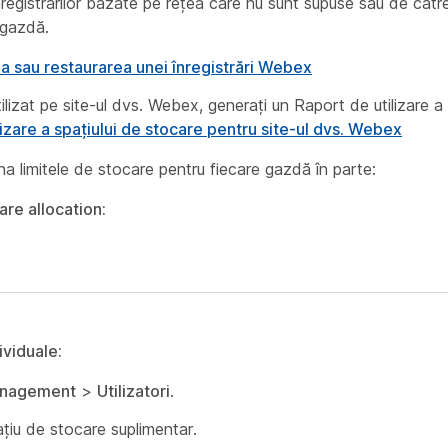
registrărilor bazate pe rețea care nu sunt supuse sau de cătr
 gazdă.
a sau restaurarea unei înregistrări Webex
lizat pe site-ul dvs. Webex, generați un Raport de utilizare a 
lizare a spațiului de stocare pentru site-ul dvs. Webex
na limitele de stocare pentru fiecare gazdă în parte:
are allocation:
ividuale:
nagement
>
Utilizatori
.
spațiu de stocare suplimentar.