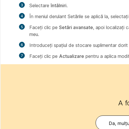
Selectare
întâlniri
.
În meniul derulant
Setările se aplică la
, selectaț
Faceți clic pe
Setări avansate
, apoi localizați 
meu
.
Introduceți spațiul de stocare suplimentar dorit 
Faceți clic pe
Actualizare
pentru a aplica modifi
A f
Da, mulț