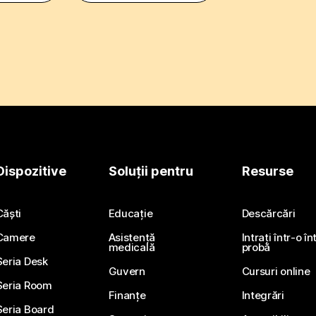
Dispozitive
Soluții pentru
Resurse
Căști
Educație
Descărcări
Camere
Asistență
Intrați într-o î
medicală
probă
Seria Desk
Guvern
Cursuri online
Seria Room
Finanțe
Integrări
Seria Board