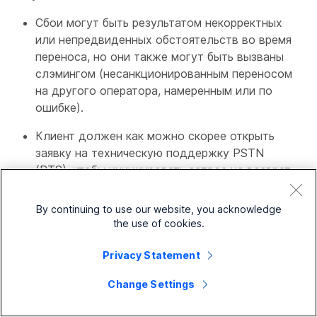
Сбои могут быть результатом некорректных
или непредвиденных обстоятельств во время
переноса, но они также могут быть вызваны
слэмингом (несанкционированным переносом
на другого оператора, намеренным или по
ошибке).
Клиент должен как можно скорее открыть
заявку на техническую поддержку PSTN
(PTS), чтобы инициировать запрос на возврат.
См.
Создание заявки на поддержку Cisco
Calling Plan
.
By continuing to use our website, you acknowledge
the use of cookies.
Активация порта и постпортовые
Privacy Statement
консультации
Change Settings
Порт в - день порта (FOC)