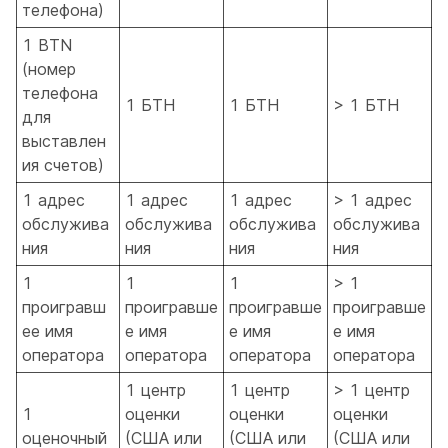
телефона)
1 BTN
(номер
телефона
1 БТН
1 БТН
> 1 БТН
для
выставлен
ия счетов)
1 адрес
1 адрес
1 адрес
> 1 адрес
обслужива
обслужива
обслужива
обслужива
ния
ния
ния
ния
1
1
1
> 1
проигравш
проигравше
проигравше
проигравше
ее имя
е имя
е имя
е имя
оператора
оператора
оператора
оператора
1 центр
1 центр
> 1 центр
1
оценки
оценки
оценки
оценочный
(США или
(США или
(США или