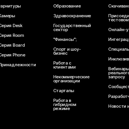
гарнитуры
Образование
Скачиван
Камеры
Здравоохранение
Присоеди
тестовом
Серия Desk
Государственный
сектор
Онлайн-у
Серия Room
"Финансы";
Интеграц
Серия Board
Спорт и шоу-
Специаль
бизнес
Серия Phone
Инклюзив
Работа с
Принадлежности
клиентами
Вебинары
реального
Некоммерческие
запросу
организации
Сообщест
Стартапы
Разработ
Работа в
гибридном
Новости 
режиме