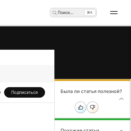
Поиск
...
⌘K
Была ли статья полезной?
Подписаться
Похожие статьи