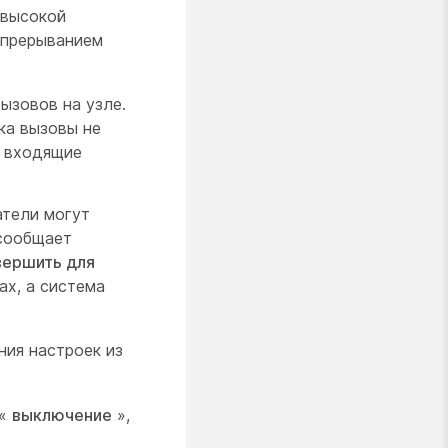
 высокой
 прерыванием
ызовов на узле.
ка вызовы не
т входящие
атели могут
 сообщает
вершить для
ах, а система
ния настроек из
 «
выключение
»,