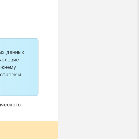
ных данных
 условие
режнему
строек и
ического