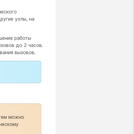
ческого
ругие узлы, на
ршение работы
зовов до 2 часов.
вания вызовов.
атем можно
ическому