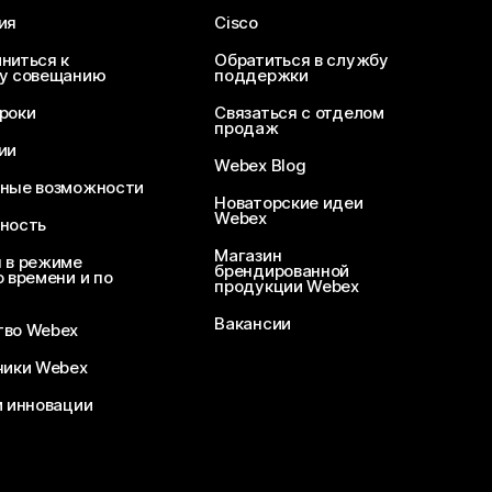
ия
Cisco
ниться к
Обратиться в службу
у совещанию
поддержки
роки
Связаться с отделом
продаж
ии
Webex Blog
ные возможности
Новаторские идеи
Webex
ность
Магазин
 в режиме
брендированной
 времени и по
продукции Webex
Вакансии
во Webex
чики Webex
и инновации