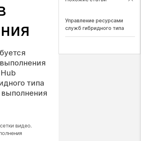
в
Управление ресурсами
ания
служб гибридного типа
ебуется
 выполнения
 Hub
идного типа
я выполнения
сетки видео.
полнения