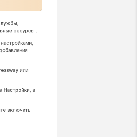
Службы
,
ьные ресурсы
.
 настройками,
добавления
ressway
или
те
Настройки
, а
ите
включить