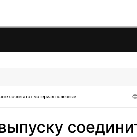
орые сочли этот материал полезным
выпуску соедини