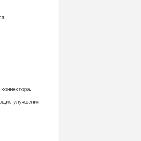
я.
 коннектора.
общие улучшения