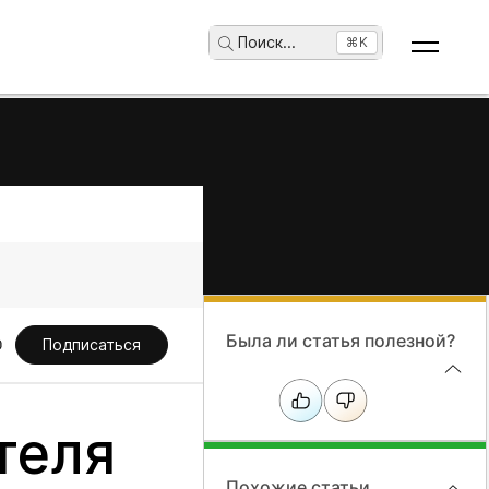
Поиск
...
⌘K
Была ли статья полезной?
Подписаться
теля
Похожие статьи