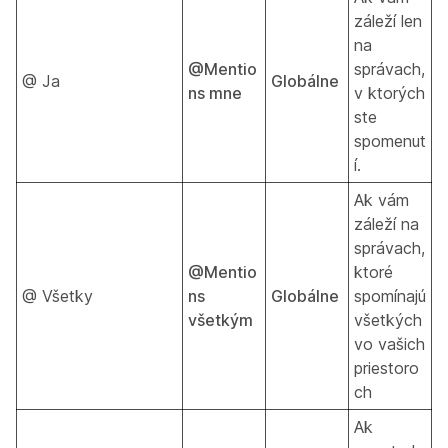
záleží len
na
@Mentio
správach,
@ Ja
Globálne
ns mne
v ktorých
ste
spomenut
í.
Ak vám
záleží na
správach,
@Mentio
ktoré
@ Všetky
ns
Globálne
spomínajú
všetkým
všetkých
vo vašich
priestoro
ch
Ak