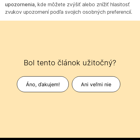
upozornenia
, kde môžete zvýšiť alebo znížiť hlasitosť
zvukov upozornení podľa svojich osobných preferencií.
Bol tento článok užitočný?
Áno, ďakujem!
Ani veľmi nie