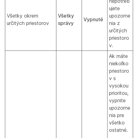
nepotreb
ujete
Všetky okrem
Všetky
upozorne
Vypnuté
určitých priestorov
správy
nia z
určitých
priestoro
v.
Ak máte
niekoľko
priestoro
v s
vysokou
prioritou,
vypnite
upozorne
nia pre
všetko
ostatné.