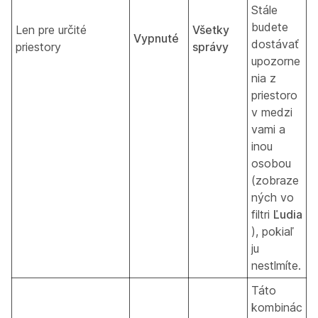
Stále
budete
Len pre určité
Všetky
Vypnuté
dostávať
priestory
správy
upozorne
nia z
priestoro
v medzi
vami a
inou
osobou
(zobraze
ných vo
filtri
Ľudia
), pokiaľ
ju
nestlmíte.
Táto
kombinác