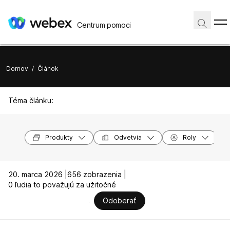
Centrum pomoci
Domov
/
Článok
Téma článku:
Produkty
Odvetvia
Roly
20. marca 2026 |
656 zobrazenia |
0 ľudia to považujú za užitočné
Odoberať