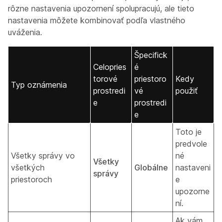
rôzne nastavenia upozornení spolupracujú, ale tieto
nastavenia môžete kombinovať podľa vlastného
uváženia.
Špecifick
Celopries
é
torové
priestoro
Kedy
Typ oznámenia
prostredi
vé
použiť
e
prostredi
e
Toto je
predvole
Všetky správy vo
né
Všetky
všetkých
Globálne
nastaveni
správy
priestoroch
e
upozorne
ní.
Ak vám