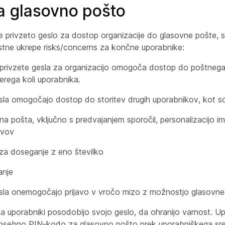
a glasovno pošto
e privzeto geslo za dostop organizacije do glasovne pošte, 
stne ukrepe risks/concerns za končne uporabnike:
privzete gesla za organizacijo omogoča dostop do poštnega 
terega koli uporabnika.
sla omogočajo dostop do storitev drugih uporabnikov, kot s
a pošta, vključno s predvajanjem sporočil, personalizacijo im
avov
 za doseganje z eno številko
anje
sla onemogočajo prijavo v vročo mizo z možnostjo glasovne
 uporabniki posodobijo svojo geslo, da ohranijo varnost. Up
 osebno PIN-kodo za glasovno pošto prek uporabniškega sred