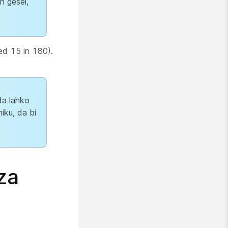
h gesel,
ed 15 in 180).
da lahko
iku, da bi
za