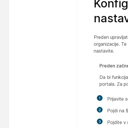
Konfig
nastav
Preden upravljat
organizacije. Te
nastavite.
Preden začn
Da bi funkcij
portala. Za p
1
Prijavite 
2
Pojdi na
S
3
Pojdite v