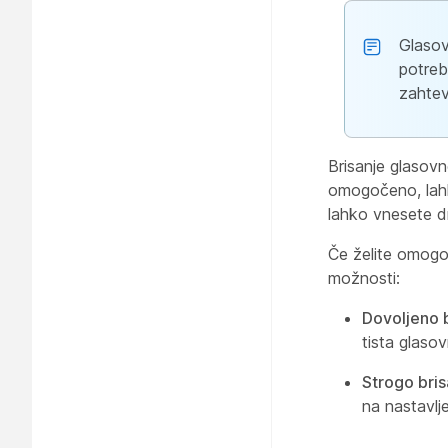
Glasov
potreb
zahtev
Brisanje glasov
omogočeno, lahko
lahko vnesete dn
Če želite omogoč
možnosti:
Dovoljeno 
tista glaso
Strogo bris
na nastavlje