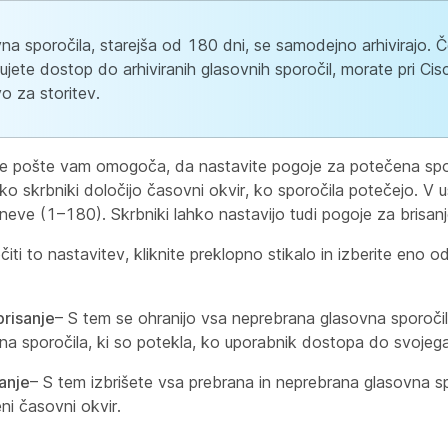
na sporočila, starejša od 180 dni, se samodejno arhivirajo. 
ujete dostop do arhiviranih glasovnih sporočil, morate pri Cisc
o za storitev.
ne pošte vam omogoča, da nastavite pogoje za potečena spor
 skrbniki določijo časovni okvir, ko sporočila potečejo. V u
eve (1–180). Skrbniki lahko nastavijo tudi pogoje za brisanj
iti to nastavitev, kliknite preklopno stikalo in izberite eno o
brisanje
– S tem se ohranijo vsa neprebrana glasovna sporočila
vna sporočila, ki so potekla, ko uporabnik dostopa do svojega
anje
– S tem izbrišete vsa prebrana in neprebrana glasovna s
ni časovni okvir.