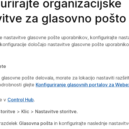
urirajte organizacijske
itve za glasovno pošto
e nastavitve glasovne pošte uporabnikov, konfigurirajte nast
 konfiguracije določajo nastavitve glasovne pošte uporabnikov
ete
a glasovne pošte delovala, morate za lokacijo nastaviti razšir
odrobnosti glejte
Konfiguriranje glasovnih portalov za Webe
se v
Control Hub
.
toritve
>
Klic
>
Nastavitve storitve
.
 razdelek
Glasovna pošta
in konfigurirajte naslednje nastavitv