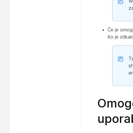
We
za
Če je omogo
Ko je stikal
T
sh
e
Omogo
upora