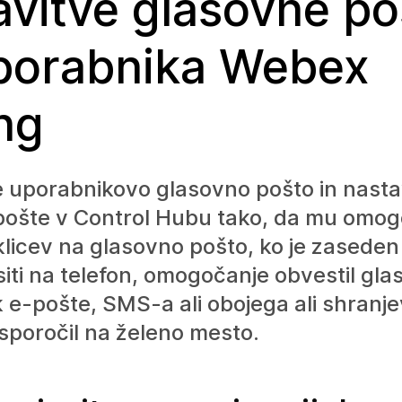
avitve glasovne po
porabnika Webex
ing
 uporabnikovo glasovno pošto in nasta
pošte v Control Hubu tako, da mu omog
 klicev na glasovno pošto, ko je zaseden 
iti na telefon, omogočanje obvestil gl
 e-pošte, SMS-a ali obojega ali shranj
sporočil na želeno mesto.