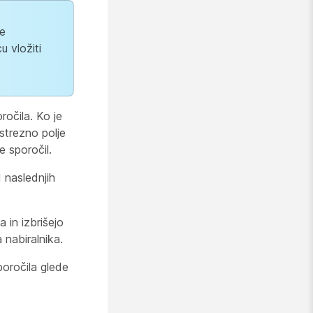
Če
u vložiti
očila. Ko je
strezno polje
e sporočil.
d naslednjih
 in izbrišejo
 nabiralnika.
poročila glede