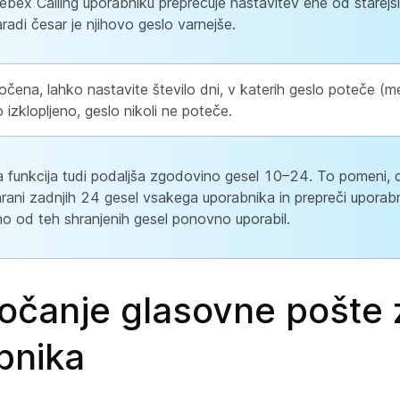
bex Calling uporabniku preprečuje nastavitev ene od starejši
radi česar je njihovo geslo varnejše.
čena, lahko nastavite število dni, v katerih geslo poteče (m
o izklopljeno, geslo nikoli ne poteče.
a funkcija tudi podaljša zgodovino gesel 10–24. To pomeni, 
rani zadnjih 24 gesel vsakega uporabnika in prepreči uporabn
no od teh shranjenih gesel ponovno uporabil.
čanje glasovne pošte 
bnika