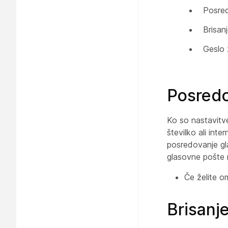
Posred
Brisan
Geslo 
Posredo
Ko so nastavit
številko ali in
posredovanje gl
glasovne pošte 
Če želite om
Brisanj