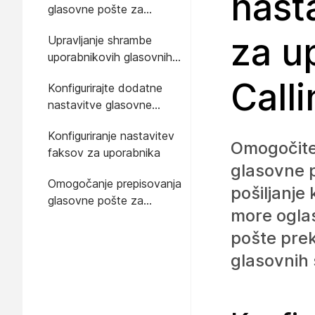
nast
glasovne pošte za
uporabnika
za u
Upravljanje shrambe
uporabnikovih glasovnih
sporočil
Call
Konfigurirajte dodatne
nastavitve glasovne
pošte za uporabnika
Konfiguriranje nastavitev
Omogočite
faksov za uporabnika
glasovne 
Omogočanje prepisovanja
pošiljanje
glasovne pošte za
more oglas
uporabnika
pošte prek
glasovnih 