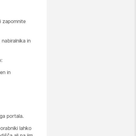
si zapomnite
nabiralnika in
o:
en in
ga portala.
orabniki lahko
išča ali pa jim