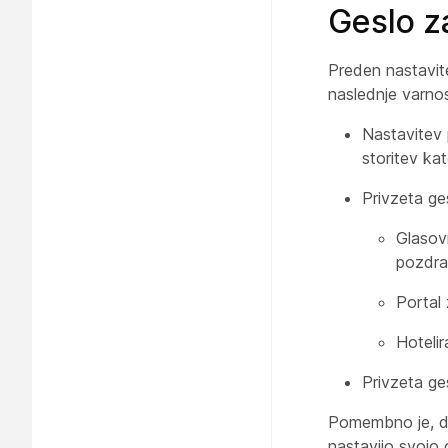
Geslo z
Preden nastavit
naslednje varno
Nastavitev 
storitev ka
Privzeta ge
Glasovn
pozdr
Portal
Hotelir
Privzeta ge
Pomembno je, da
nastavijo svojo