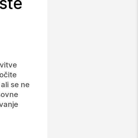
šte
vitve
očite
ali se ne
asovne
evanje