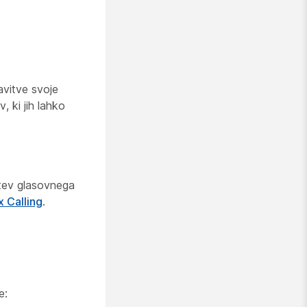
avitve svoje
, ki jih lahko
itev glasovnega
x Calling
.
e: