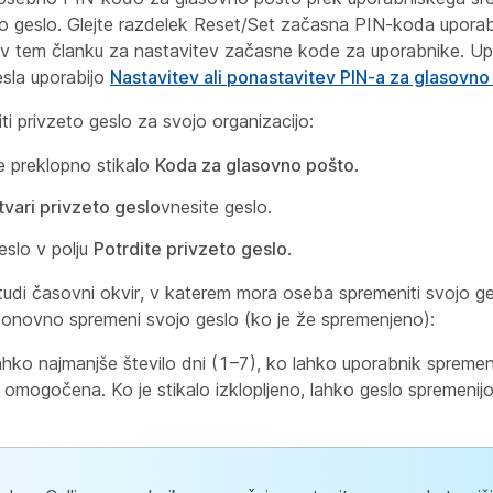
o geslo. Glejte razdelek
Reset/Set začasna PIN-koda uporab
v tem članku za nastavitev začasne kode za uporabnike. Up
esla uporabijo
Nastavitev ali ponastavitev PIN-a za glasovno
iti privzeto geslo za svojo organizacijo:
 preklopno stikalo
Koda za glasovno pošto
.
tvari privzeto geslo
vnesite geslo.
eslo v polju
Potrdite privzeto geslo
.
tudi časovni okvir, v katerem mora oseba spremeniti svojo ge
onovno spremeni svojo geslo (ko je že spremenjeno):
ahko najmanjše število dni (1–7), ko lahko uporabnik spremeni
omogočena. Ko je stikalo izklopljeno, lahko geslo spremenij