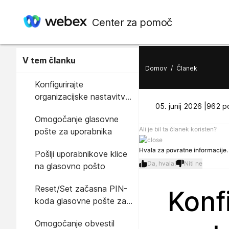
Center za pomoč
V tem članku
Domov
/
Članek
Konfigurirajte
organizacijske nastavitve
05. junij 2026 |
962 po
za glasovno pošto
Omogočanje glasovne
Ali je bil ta članek koristen?
pošte za uporabnika
Hvala za povratne informacije.
Pošlji uporabnikove klice
Da, hvala!
Niti ne
na glasovno pošto
Reset/Set začasna PIN-
Konfi
koda glasovne pošte za
uporabnika
Omogočanje obvestil