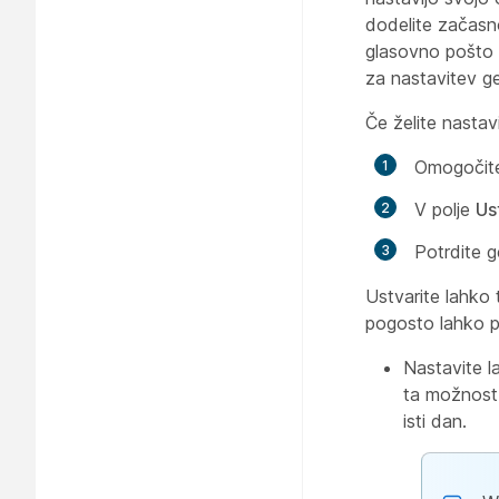
dodelite začasn
glasovno pošto
za nastavitev g
Če želite nastav
Omogočite
V polje
Us
Potrdite g
Ustvarite lahko 
pogosto lahko p
Nastavite l
ta možnost 
isti dan.