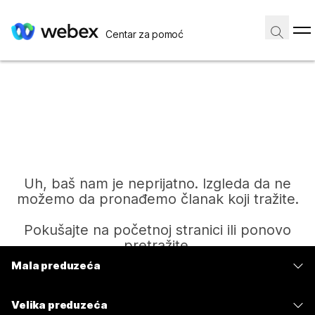
Centar za pomoć
Uh, baš nam je neprijatno. Izgleda da ne
možemo da pronađemo članak koji tražite.
Pokušajte na početnoj stranici ili ponovo
pretražite.
Mala preduzeća
Cene
Početak
Velika preduzeća