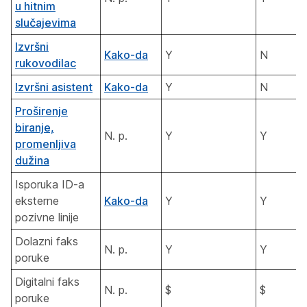
u hitnim
slučajevima
Izvršni
Kako-da
Y
N
rukovodilac
Izvršni asistent
Kako-da
Y
N
Proširenje
biranje,
N. p.
Y
Y
promenljiva
dužina
Isporuka ID-a
eksterne
Kako-da
Y
Y
pozivne linije
Dolazni faks
N. p.
Y
Y
poruke
Digitalni faks
N. p.
$
$
poruke