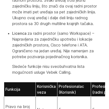
radnom prostoru. Svaki uređaj troši jednu
zajedničku liniju, što znači da ovaj radni prostor
može imati pet uređaja sa pet zajedničkih linija.
Ukupno ovaj uređaj i dalje deli liniju radnog
prostora sa 30 drugih multiline krajnjih tačaka.
Licenca
za radni prostor (samo Workspace) –
Napravljena za zajedničku upotrebu i lokacije
zajedničkih prostora, Cisco telefone i ATA.
Ograničeno na jedan uređaj. Nije namenjen za
potrebe pozivanja pojedinačnog korisnika.
Sledeće funkcije nisu sveobuhvatna lista
mogućnosti usluge Vebek Calling.
Korisnička
Profesionalac
Profesion
Funkcija
veza
(Korisnik)
(radni pr
Pravo na broj