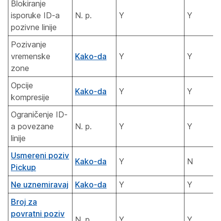
Blokiranje
isporuke ID-a
N. p.
Y
Y
pozivne linije
Pozivanje
vremenske
Kako-da
Y
Y
zone
Opcije
Kako-da
Y
Y
kompresije
Ograničenje ID-
a povezane
N. p.
Y
Y
linije
Usmereni poziv
Kako-da
Y
N
Pickup
Ne uznemiravaj
Kako-da
Y
Y
Broj za
povratni poziv
N. p.
Y
Y