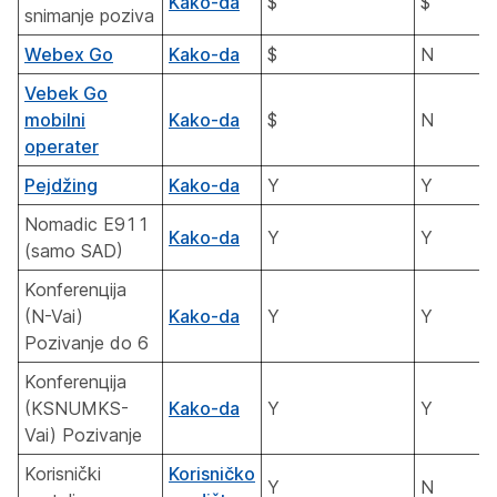
Kako-da
$
$
snimanje poziva
Webex Go
Kako-da
$
N
Vebek Go
mobilni
Kako-da
$
N
operater
Pejdžing
Kako-da
Y
Y
Nomadic E911
Kako-da
Y
Y
(samo SAD)
Konferenцija
(N-Vai)
Kako-da
Y
Y
Pozivanje do 6
Konferenцija
(KSNUMKS-
Kako-da
Y
Y
Vai) Pozivanje
Korisnički
Korisničko
Y
N