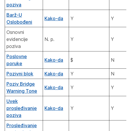
poziva
Barž-U
Kako-da
Y
Y
Oslobođeni
Osnovni
evidencije
N. p.
Y
Y
poziva
Poslovne
Kako-da
$
N
poruke
Pozivni blok
Kako-da
Y
N
Poziv Bridge
Kako-da
Y
Y
Warning Tone
Uvek
prosleđivanje
Kako-da
Y
Y
poziva
Prosleđivanje