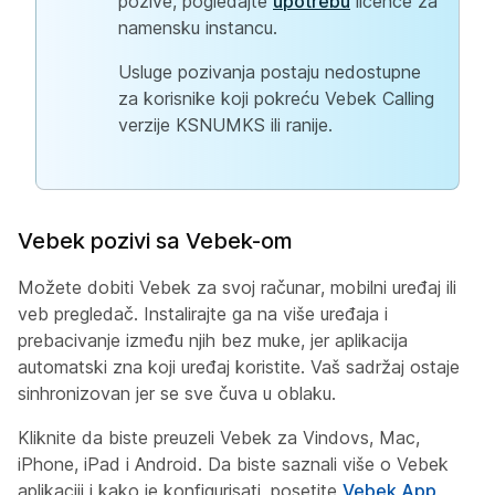
pozive, pogledajte
upotrebu
licence za
namensku instancu.
Usluge pozivanja postaju nedostupne
za korisnike koji pokreću Vebek Calling
verzije KSNUMKS ili ranije.
Vebek pozivi sa Vebek-om
Možete dobiti Vebek za svoj računar, mobilni uređaj ili
veb pregledač. Instalirajte ga na više uređaja i
prebacivanje između njih bez muke, jer aplikacija
automatski zna koji uređaj koristite. Vaš sadržaj ostaje
sinhronizovan jer se sve čuva u oblaku.
Kliknite da biste preuzeli
Vebek za Vindovs, Mac,
iPhone, iPad i Android. Da biste saznali više o Vebek
aplikaciji i kako je konfigurisati, posetite
Vebek App
.