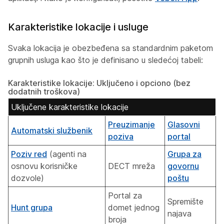
Karakteristike lokacije i usluge
Svaka lokacija je obezbeđena sa standardnim paketom
grupnih usluga kao što je definisano u sledećoj tabeli:
Karakteristike lokacije: Uključeno i opciono (bez
dodatnih troškova)
Uključene karakteristike lokacije
Preuzimanje
Glasovni
Automatski službenik
poziva
portal
Poziv red
(agenti na
Grupa za
osnovu korisničke
DECT mreža
govornu
dozvole)
poštu
Portal za
Spremište
Hunt grupa
domet jednog
najava
broja