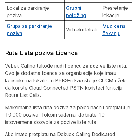
Lokal za parkiranje
Grupni
Presretanje
poziva
pejdžing
lokacije
Grupa za parkiranje
Muzika na
Virtuelni lokali
poziva
čekanju
Ruta Lista poziva Licenca
Vebek Calling takođe nudi
licencu za pozive
liste ruta.
Ovo je dodatna licenca za organizacije koje imaju
korisnike na lokalnom PBKS-u kao što je CUCM i žele
da koriste Cloud Connected PSTN koristeći funkciju
Route List Calls.
Maksimalna lista ruta poziva za pojedinačnu pretplatu je
10,000 poziva. Tokom suđenja, dobijate 10
istovremene dozvole za pozive liste ruta.
Ako imate pretplatu na Dekuex Calling Dedicated