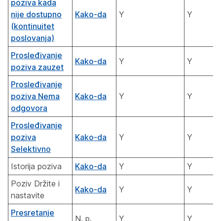
poziva kada
nije dostupno
Kako-da
Y
Y
(kontinuitet
poslovanja)
Prosleđivanje
Kako-da
Y
Y
poziva zauzet
Prosleđivanje
poziva Nema
Kako-da
Y
Y
odgovora
Prosleđivanje
poziva
Kako-da
Y
Y
Selektivno
Istorija poziva
Kako-da
Y
Y
Poziv Držite i
Kako-da
Y
Y
nastavite
Presretanje
N. p.
Y
Y