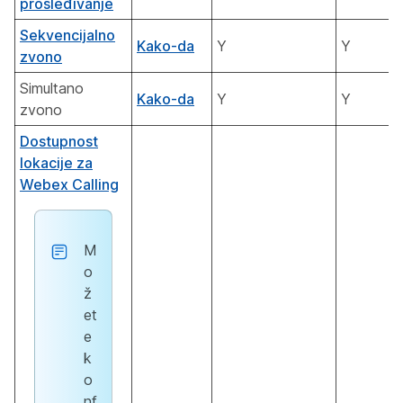
prosleđivanje
Sekvencijalno
Kako-da
Y
Y
zvono
Simultano
Kako-da
Y
Y
zvono
Dostupnost
lokacije za
Webex Calling
M
o
ž
et
e
k
o
nf