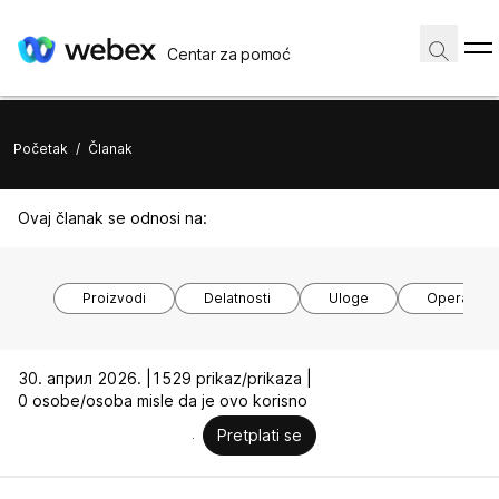
Centar za pomoć
Početak
/
Članak
Ovaj članak se odnosi na:
Proizvodi
Delatnosti
Uloge
Operativni
30. април 2026. |
1529 prikaz/prikaza |
0 osobe/osoba misle da je ovo korisno
Pretplati se