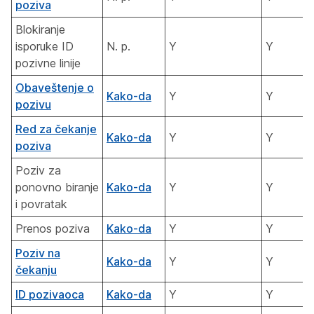
poziva
Blokiranje
isporuke ID
N. p.
Y
Y
pozivne linije
Obaveštenje o
Kako-da
Y
Y
pozivu
Red za čekanje
Kako-da
Y
Y
poziva
Poziv za
ponovno biranje
Kako-da
Y
Y
i povratak
Prenos poziva
Kako-da
Y
Y
Poziv na
Kako-da
Y
Y
čekanju
ID pozivaoca
Kako-da
Y
Y