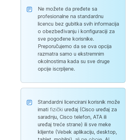
Ne možete da pređete sa
profesionalne na standardnu
licencu bez gubitka svih informacija
o obezbeđivanju i konfiguraciji za
sve pogođene korisnike.
Preporučujemo da se ova opcija
razmatra samo u ekstremnim
okolnostima kada su sve druge
opcije iscrpljene.
Standardni licencirani korisnik može
imati
fizički
uređaj (Cisco uređaj za
saradnju, Cisco telefon, ATA ili
uređaj treće strane) ili sve meke
klijente (Vebek aplikaciju, desktop,
tablet, mobilni),
ali ne oboje.
AI