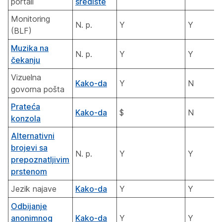
portali
središte
Monitoring
N. p.
Y
Y
(BLF)
Muzika na
N. p.
Y
Y
čekanju
Vizuelna
Kako-da
Y
N
govorna pošta
Prateća
Kako-da
$
N
konzola
Alternativni
brojevi sa
N. p.
Y
Y
prepoznatljivim
prstenom
Jezik najave
Kako-da
Y
Y
Odbijanje
anonimnog
Kako-da
Y
Y