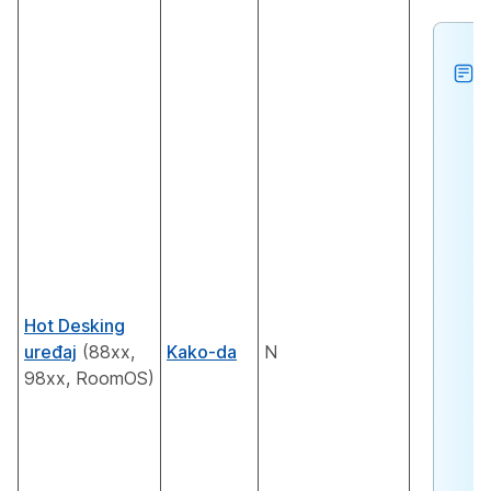
Hot Desking
uređaj
(88xx,
Kako-da
N
98xx, RoomOS)