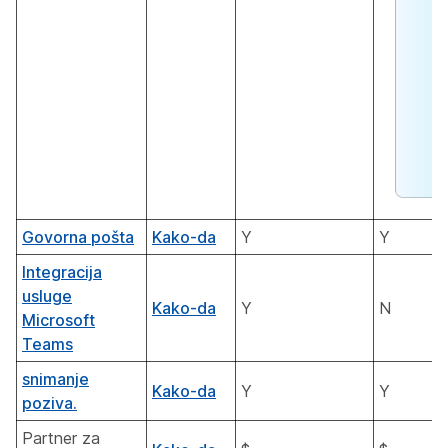
Govorna pošta
Kako-da
Y
Y
Integracija
usluge
Kako-da
Y
N
Microsoft
Teams
snimanje
Kako-da
Y
Y
poziva.
Partner za