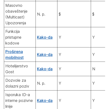
Masovno
obaveštenje
N. p.
$
$
(Multicast)
Upozorenja
Funkcija
pristupne
Kako-da
Y
Y
kodove
Proširena
Kako-da
Y
Y
mobilnost
Hotelijerstvo
Kako-da
Y
N
Gost
Dozvole za
N. p.
Y
Y
dolazni poziv
Isporuka ID-a
interne pozivne
Kako-da
Y
Y
linije