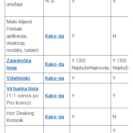
N. p.
5
5
uređaja
Meki klijenti
(Vebek
aplikacija,
Kako-da
Y
N
desktop,
mobilni, tablet)
Zajedničke
Y (35)
Y (35)
Kako-da
linije
NajdužeNajnovije
NajdužeN
Višelinijski
Kako-da
Y
Y
Virtuelna linija
(1:1 odnos po
Kako-da
Y
Y
Pro licenci)
Hot Desking
Kako-da
Y
N
Korisnik
Y