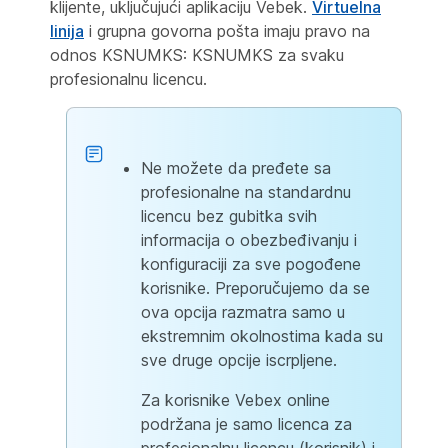
klijente, uključujući aplikaciju Vebek.
Virtuelna
linija
i grupna govorna pošta imaju
pravo na
odnos KSNUMKS: KSNUMKS za svaku
profesionalnu licencu.
Ne možete da pređete sa
profesionalne na standardnu
licencu bez gubitka svih
informacija o obezbeđivanju i
konfiguraciji za sve pogođene
korisnike. Preporučujemo da se
ova opcija razmatra samo u
ekstremnim okolnostima kada su
sve druge opcije iscrpljene.
Za korisnike Vebex online
podržana je samo licenca za