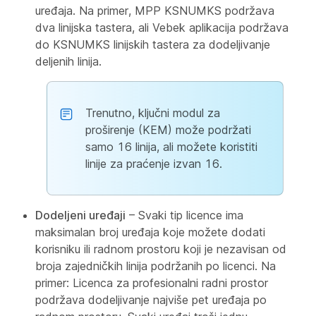
uređaja. Na primer, MPP KSNUMKS podržava
dva linijska tastera, ali Vebek aplikacija podržava
do KSNUMKS linijskih tastera za dodeljivanje
deljenih linija.
Trenutno, ključni modul za
proširenje (KEM) može podržati
samo 16 linija, ali možete koristiti
linije za praćenje izvan 16.
Dodeljeni uređaji
– Svaki tip licence ima
maksimalan broj uređaja koje možete dodati
korisniku ili radnom prostoru koji je nezavisan od
broja zajedničkih linija podržanih po licenci. Na
primer: Licenca za profesionalni radni prostor
podržava dodeljivanje najviše pet uređaja po