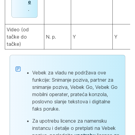
e
.
Video (od
tačke do
N. p.
Y
Y
tačke)
Vebek za vladu ne podržava ove
funkcije: Snimanje poziva, partner za
snimanje poziva, Vebek Go, Vebek Go
mobilni operater, prateća konzola,
poslovno slanje tekstova i digitalne
faks poruke.
Za upotrebu licence za namensku
instancu i detalje o pretplati na Vebek