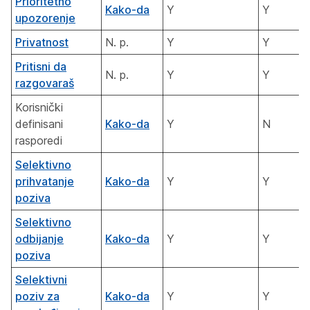
Prioritetno
Kako-da
Y
Y
upozorenje
Privatnost
N. p.
Y
Y
Pritisni da
N. p.
Y
Y
razgovaraš
Korisnički
definisani
Kako-da
Y
N
rasporedi
Selektivno
prihvatanje
Kako-da
Y
Y
poziva
Selektivno
odbijanje
Kako-da
Y
Y
poziva
Selektivni
poziv za
Kako-da
Y
Y