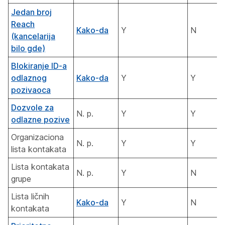
Jedan broj
Reach
Kako-da
Y
N
(kancelarija
bilo gde)
Blokiranje ID-a
odlaznog
Kako-da
Y
Y
pozivaoca
Dozvole za
N. p.
Y
Y
odlazne pozive
Organizaciona
N. p.
Y
Y
lista kontakata
Lista kontakata
N. p.
Y
N
grupe
Lista ličnih
Kako-da
Y
N
kontakata