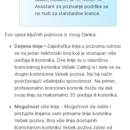
Assistant za pozivanje podrške se
ne nudi za standardne licence.
Evo opisa ključnih pojmova iz ovog članka:
Deljene linije
—Zajednička linija u pozivima odnosi
se na jedan telefonski broj koji je dostupan više
uređaja ili korisnika. Ove linije su u vlasništvu
licenciranog korisnika Vebek Calling-a i dele se sa
drugim korisnicima Vebek poziva. Na taj način
podržavajući višelinijsku sposobnost. Na primer,
profesionalno licencirani korisnik može da deli
svoju liniju sa maksimalno 35 uređaja ili korisnika.
Mogućnost
više linija - Mogućnost da vidite i
pristupite linijama osim primarne linije korisnika
Vebek poziva. Broj više linija dostupnih
licenciranom korisniku Vebek poziva zavisi od