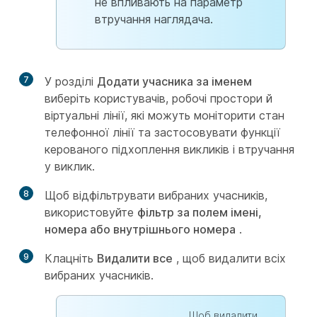
не впливають на параметр
втручання наглядача.
7
У розділі
Додати учасника за іменем
виберіть користувачів, робочі простори й
віртуальні лінії, які можуть моніторити стан
телефонної лінії та застосовувати функції
керованого підхоплення викликів і втручання
у виклик.
8
Щоб відфільтрувати вибраних учасників,
використовуйте
фільтр за полем імені,
номера або внутрішнього номера
.
9
Клацніть
Видалити все
, щоб видалити всіх
вибраних учасників.
Щоб видалити