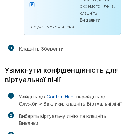
окремого члена,
клацніть
Видалити
поруч з іменем члена.
10
Клацніть
Зберегти
.
Увімкнути конфіденційність для
віртуальної лінії
1
Увійдіть до
Control Hub
, перейдіть до
Служби > Виклики
, клацніть
Віртуальні лінії
.
2
Виберіть віртуальну лінію та клацніть
Виклики
.