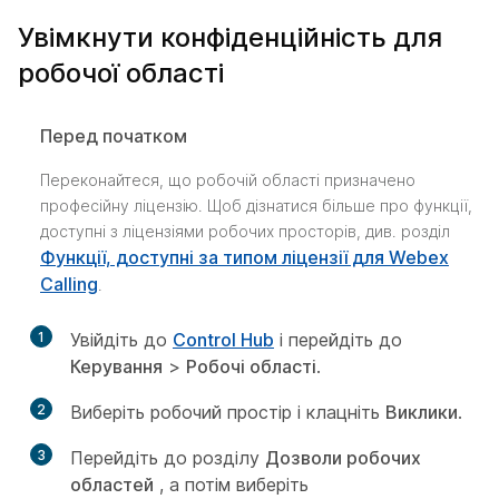
Увімкнути конфіденційність для
робочої області
Перед початком
Переконайтеся, що робочій області призначено
професійну ліцензію. Щоб дізнатися більше про функції,
доступні з ліцензіями робочих просторів, див. розділ
Функції, доступні за типом ліцензії для Webex
Calling
.
1
Увійдіть до
Control Hub
і перейдіть до
Керування
>
Робочі області
.
2
Виберіть робочий простір і клацніть
Виклики
.
3
Перейдіть до розділу
Дозволи робочих
областей
, а потім виберіть