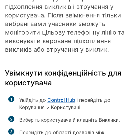
підхоплення викликів і втручання у
користувача. Після ввімкнення тільки
вибрані вами учасники зможуть
моніторити цільову телефонну лінію та
виконувати кероване підхоплення
викликів або втручання у виклик.
Увімкнути конфіденційність для
користувача
1
Увійдіть до
Control Hub
і перейдіть до
Керування
>
Користувачі
.
2
Виберіть користувача й клацніть
Виклики
.
3
Перейдіть до області
дозволів між