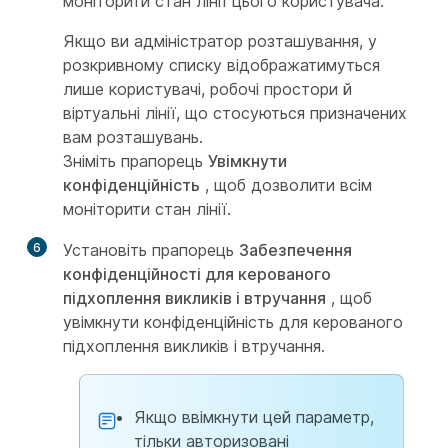
моніторити стан лінії цього користувача.
Якщо ви адміністратор розташування, у
розкривному списку відображатимуться
лише користувачі, робочі простори й
віртуальні лінії, що стосуються призначених
вам розташувань.
Зніміть прапорець
Увімкнути
конфіденційність
, щоб дозволити всім
моніторити стан лінії.
6
Установіть прапорець
Забезпечення
конфіденційності для керованого
підхоплення викликів і втручання
, щоб
увімкнути конфіденційність для керованого
підхоплення викликів і втручання.
Якщо ввімкнути цей параметр,
тільки авторизовані