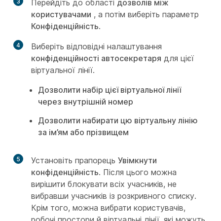
3
Перейдіть до області
дозволів між
користувачами
, а потім виберіть параметр
Конфіденційність
.
4
Виберіть відповідні налаштування
конфіденційності автосекретаря
для цієї
віртуальної лінії.
Дозволити набір цієї віртуальної лінії
через внутрішній номер
Дозволити набирати цю віртуальну лінію
за ім’ям або прізвищем
5
Установіть прапорець
Увімкнути
конфіденційність
. Після цього можна
вирішити блокувати всіх учасників, не
вибравши учасників із розкривного списку.
Крім того, можна вибрати користувачів,
робочі простори й віртуальні лінії, які можуть