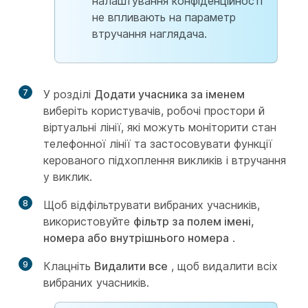
налаштування конфіденційності
не впливають на параметр
втручання наглядача.
7
У розділі
Додати учасника за іменем
виберіть користувачів, робочі простори й
віртуальні лінії, які можуть моніторити стан
телефонної лінії та застосовувати функції
керованого підхоплення викликів і втручання
у виклик.
8
Щоб відфільтрувати вибраних учасників,
використовуйте
фільтр за полем імені,
номера або внутрішнього номера
.
9
Клацніть
Видалити все
, щоб видалити всіх
вибраних учасників.