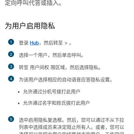
定向呼叫代答或插入。
为用户启用隐私
1
登录
Hub
，然后转至
>
。
2
选择一个用户，然后单击
呼
叫。
3
转至
用户间权
限区域，然后选
择隐
私。
4
为该用户选择相应的
自动语音应答隐私
设置。
允许通过分机号拨打此用户
允许通过名字和姓氏拨打此用户
5
选中
启用隐私
复选框。然后，您可以通过不从下拉
列表中选择成员来决定阻止所有人。或者，您可以