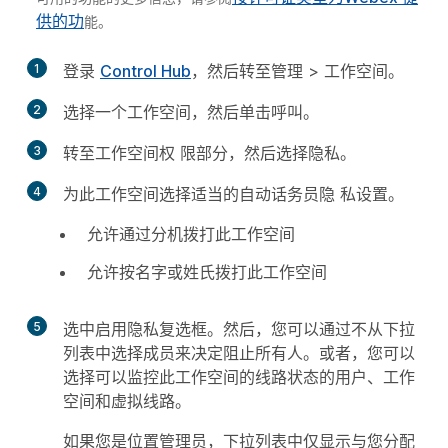
供的功
能。
1
登录
Control Hub
，然后转至
管理
>
工作空间
。
2
选择一个工作空间，然后单击
呼
叫。
3
转至
工作空间权
限部分，然后选
择隐
私。
4
为此工作空间选择适当的
自动话务员隐
私设置。
允许通过分机拨打此工作空间
允许按名字或姓氏拨打此工作空间
5
选中
启用隐私
复选框。然后，您可以通过不从下拉
列表中选择成员来决定阻止所有人。或者，您可以
选择可以监控此工作空间的线路状态的用户、工作
空间和虚拟线路。
如果您是位置管理员，下拉列表中仅显示与您分配