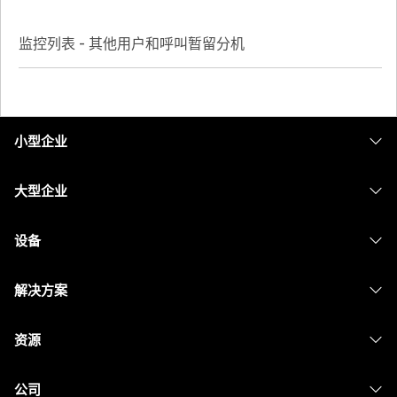
监控列表 - 其他用户和呼叫暂留分机
小型企业
定价
大型企业
Webex 应用程序
Webex Suite
设备
Meetings
Calling
头戴式耳机
Calling
解决方案
Meetings
摄像头
消息传递
教育
消息传递
资源
Desk 系列
屏幕共享
医疗保健
Slido
下载
Room 系列
公司
政府