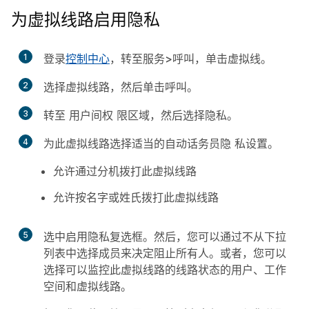
为虚拟线路启用隐私
1
登录
控制中心
，转至
服务>呼叫
，单击
虚拟线
。
2
选择虚拟线路，然后单击
呼
叫。
3
转至
用户间权
限区域，然后选
择隐
私。
4
为此虚拟线路选择适当的
自动话务员隐
私设置。
允许通过分机拨打此虚拟线路
允许按名字或姓氏拨打此虚拟线路
5
选中
启用隐私
复选框。然后，您可以通过不从下拉
列表中选择成员来决定阻止所有人。或者，您可以
选择可以监控此虚拟线路的线路状态的用户、工作
空间和虚拟线路。