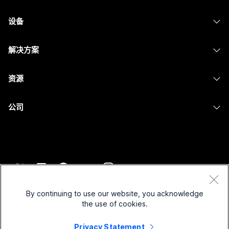
Webex 应用程序
Webex Suite
设备
提交问题
Meetings
Calling
头戴式耳机
Calling
解决方案
Meetings
摄像头
消息传递
教育
消息传递
资源
Desk 系列
屏幕共享
医疗保健
Slido
下载
Room 系列
公司
政府
Webinars
加入测试会议
Board 系列
Cisco
财务
Events
在线课程
Phone 系列
联系技术支持
体育与娱乐
Contact Center
集成
配件
联系销售
一线员工
CPaaS
辅助功能
条款和条件
Webex Blog
非营利组织
安全性
By continuing to use our website, you acknowledge
包容性
隐私权声明
the use of cookies.
Webex 思想领导力
新兴公司
Control Hub
Cookie
直播和点播网络研讨会
Privacy Statement
Webex 商店
商标
混合式工作