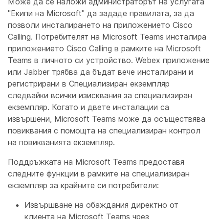
Може да се наложи администраторът на услугата
"Екипи на Microsoft" да зададе правилата, за да
позволи инсталирането на приложението Cisco
Calling. Потребителят на Microsoft Teams инсталира
приложението Cisco Calling в рамките на Microsoft
Teams в личното си устройство. Webex приложение
или Jabber трябва да бъдат вече инсталирани и
регистрирани в Специализиран екземпляр
следвайки всички изисквания за специализиран
екземпляр. Когато и двете инсталации са
извършени, Microsoft Teams може да осъществява
повиквания с помощта на специализиран контрол
на повикванията екземпляр.
Поддръжката на Microsoft Teams предоставя
следните функции в рамките на специализиран
екземпляр за крайните си потребители:
Извършване на обаждания директно от
клиента на Microsoft Teams чрез