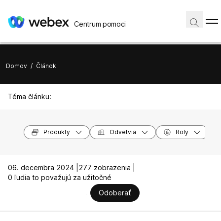
Centrum pomoci
Domov
/
Článok
Téma článku:
Produkty
Odvetvia
Roly
06. decembra 2024 |
277 zobrazenia |
0 ľudia to považujú za užitočné
Odoberať