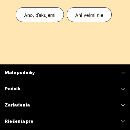
Áno, ďakujem!
Ani veľmi nie
Malé podniky
Ceny
Podnik
Aplikácia Webex
Webex Suite
Zariadenia
Meetings
Calling
Náhlavné súpravy
Calling
Riešenia pre
Meetings
Kamery
Odosielanie správ