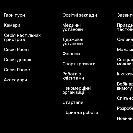
Гарнітури
Освітні заклади
Завант
Камери
Медичні
Приєдн
установи
тестов
Серія настільних
пристроїв
Державні
Онлайн
установи
Серія Room
Можливо
Фінанси
Серія дощок
Спеціа
Спорт і розваги
можлив
Серія Phone
Робота з
Інклюз
клієнтами
Аксесуари
Вебіна
Некомерційні
вимогу
організації
Спільн
Стартапи
Розроб
Гібридна робота
Новини 