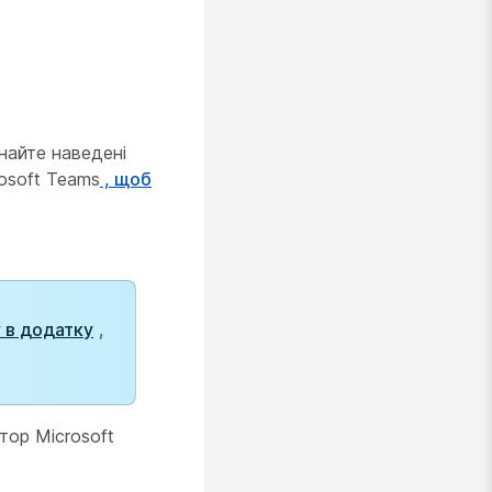
найте наведені
osoft Teams
, щоб
 в додатку
,
тор Microsoft