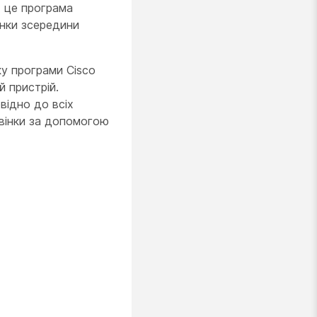
- це програма
інки зсередини
у програми Cisco
й пристрій.
відно до всіх
звінки за допомогою