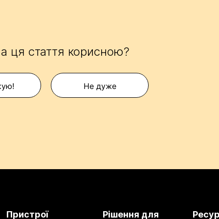
а ця стаття корисною?
кую!
Не дуже
Пристрої
Рішення для
Ресу