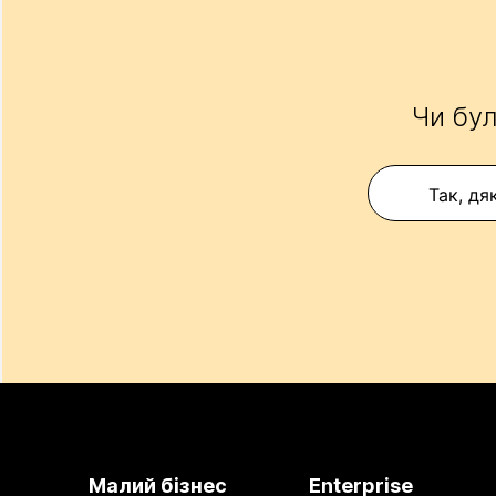
Чи бул
Так, дя
Малий бізнес
Enterprise