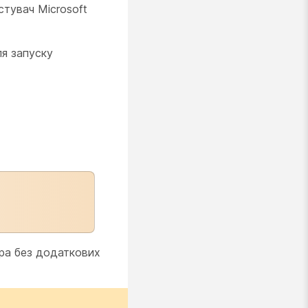
стувач Microsoft
ля запуску
яра без додаткових