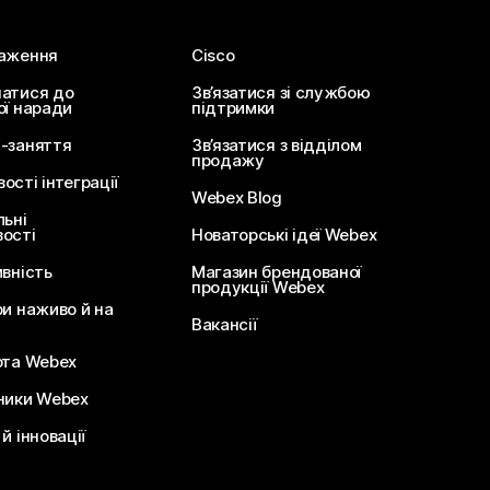
аження
Cisco
атися до
Зв’язатися зі службою
ої наради
підтримки
-заняття
Зв’язатися з відділом
продажу
сті інтеграції
Webex Blog
льні
ості
Новаторські ідеї Webex
ивність
Магазин брендованої
продукції Webex
ри наживо й на
Вакансії
ота Webex
ники Webex
й інновації