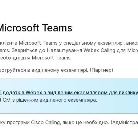
icrosoft Teams
лієнта Microsoft Teams у спеціальному екземплярі, вико
ams. Зверніться до Налаштування Webex Calling для Micr
необхідні для Microsoft Teams.
єструйтеся в виділеному екземплярі. (Партнер)
ії додатків Webex з виділеним екземпляром для виклику
ed CM з рішенням виділеного екземпляра.
у програми Cisco Calling, якщо це необхідно. (Адміністра