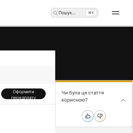
Пошук
...
⌘K
Оформити
Чи була ця стаття
передплату
корисною?