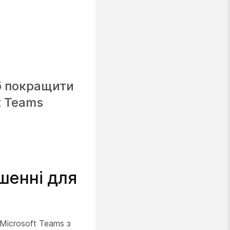
об покращити
t Teams
ішенні для
Microsoft Teams з