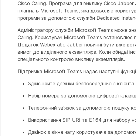
Cisco Calling. Програма для виклику Cisco Jabbe
плагіна в Microsoft Teams, яка дозволяє користу
програми за допомогою служби Dedicated Instan
Адміністратору служби Microsoft Teams може зн
Calling. Користувач Microsoft Teams встановлює п
Додаток Webex або Jabber повинні бути вже вста
вимог до виділеного екземпляра. Коли обидві ін
спеціального контролю виклику екземплярів.
Підтримка Microsoft Teams надає наступні функції
Здійснюйте дзвінки безпосередньо з клієнта 
Набір номера за допомогою цифрової клавішн
Телефонний зв'язок за допомогою пошуку кон
Використання SIP URI та E164 для набору н
Дзвінок з вікна чату користувача за допомо