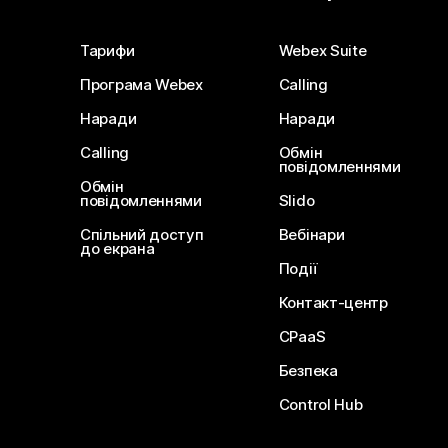
Тарифи
Webex Suite
Програма Webex
Calling
Наради
Наради
Calling
Обмін
повідомленнями
Обмін
повідомленнями
Slido
Спільний доступ
Вебінари
до екрана
Події
Контакт-центр
CPaaS
Безпека
Control Hub