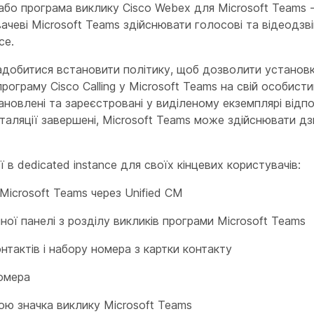
r або програма виклику Cisco Webex для Microsoft Teams 
вачеві Microsoft Teams здійснювати голосові та відеодзв
ce.
адобитися встановити політику, щоб дозволити установк
рограму Cisco Calling у Microsoft Teams на свій особисти
новлені та зареєстровані у виділеному екземплярі відпо
сталяції завершені, Microsoft Teams може здійснювати д
 в dedicated instance для своїх кінцевих користувачів:
Microsoft Teams через Unified CM
ої панелі з розділу викликів програми Microsoft Teams
тактів і набору номера з картки контакту
омера
гою значка виклику Microsoft Teams