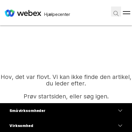
Hjælpecenter
Hov, det var flovt. Vi kan ikke finde den artikel,
du leder efter.
Prøv startsiden, eller søg igen.
Små virksomheder
Hjem
Priser
Virksomhed