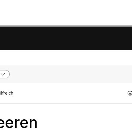
lfreich
eeren