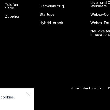
Live- und
Telefon-
Gemeinnützig
Webinare
Serie
Startups
Webex-Co
Zubehör
Hybrid-Arbeit
Webex-Entw
Neuigkeite
Innovation
Nutzungsbedingungen
D
ten.
 cookies.