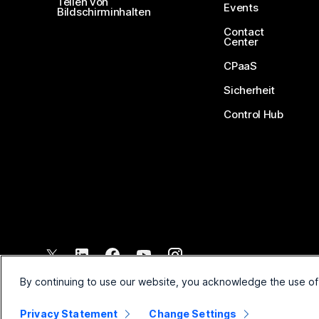
Teilen von
Events
Bildschirminhalten
Contact
Center
CPaaS
Sicherheit
Control Hub
©
2026
Cisco und/oder Partnerunternehmen. Alle Rechte vorbehal
By continuing to use our website, you acknowledge the use of
Privacy Statement
Change Settings