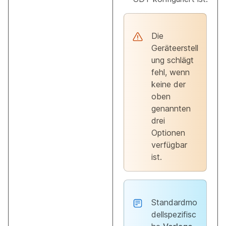
Die
Geräteerstell
ung schlägt
fehl, wenn
keine der
oben
genannten
drei
Optionen
verfügbar
ist.
Standardmo
dellspezifisc