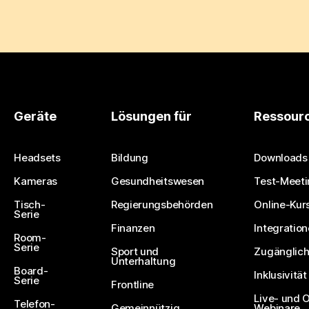
Geräte
Lösungen für
Ressour
Headsets
Bildung
Downloads
Kameras
Gesundheitswesen
Test-Meeti
Tisch-
Regierungsbehörden
Online-Kur
Serie
Finanzen
Integratio
Room-
Serie
Sport und
Zugänglich
Unterhaltung
Board-
Inklusivität
Serie
Frontline
Live- und
Telefon-
Gemeinnützig
Webinare