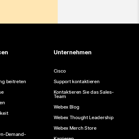
cen
Unternehmen
Cisco
ng beitreten
Support kontaktieren
se
Kontaktieren Sie das Sales-
Team
nen
Webex Blog
keit
Webex Thought Leadership
Webex Merch Store
 On-Demand-
Karrieren