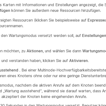
ls Karten mit Informationen und Einstellungen angezeigt, die 
ufügen
können Sie außerdem neue Ressourcen hinzufügen.
ezeigten Ressourcen (klicken Sie beispielsweise auf
Expressw
sourcennamen.
in den Wartungsmodus versetzt werden soll, auf
Einstellunge
ten möchten, zu
Aktionen
, und wählen Sie dann
Wartungsmo
 und verstanden haben, klicken Sie auf
Aktivieren
.
usstehend
. Bei einer Multinode-Hochverfügbarkeitsbereitste
ren eines Knotens ohne oder nur eine geringe Dienstunterbr
smodus, nachdem die aktiven Anrufe auf dem Knoten beend
d „Wartung ausstehend“, während sie darauf warten, dass A
akzeptiert der Knoten keine eingehenden Anrufe.
30 Sekunden in den Wartungsmodus versetzt. Benutzer kön