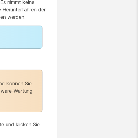
 Es nimmt keine
e Herunterfahren der
hen werden.
end können Sie
rdware-Wartung
te
und klicken Sie