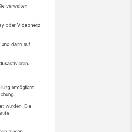
Sie verwalten
ay
oder
Videonetz
,
n
und dann auf
dus
aktivieren.
llung ermöglicht
echung.
et wurden. Die
nrufe
nen diesen