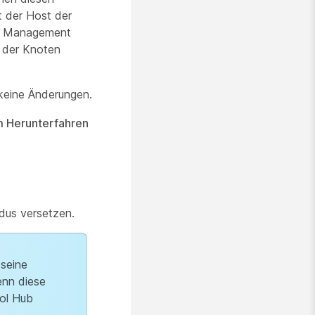
gt der Host der
r Management
 der Knoten
 keine Änderungen.
m Herunterfahren
dus versetzen.
seine
enn diese
rol Hub