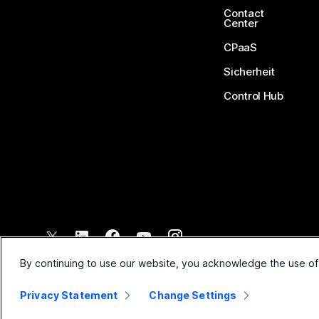
Contact
Center
CPaaS
Sicherheit
Control Hub
©
2026
Cisco und/oder Partnerunternehmen. Alle Rechte vorbehal
By continuing to use our website, you acknowledge the use of
Privacy Statement
Change Settings