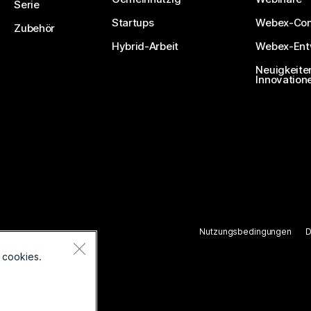
Serie
Startups
Webex-Co
Zubehör
Hybrid-Arbeit
Webex-Entw
Neuigkeite
Innovation
Nutzungsbedingungen
D
ten.
 cookies.