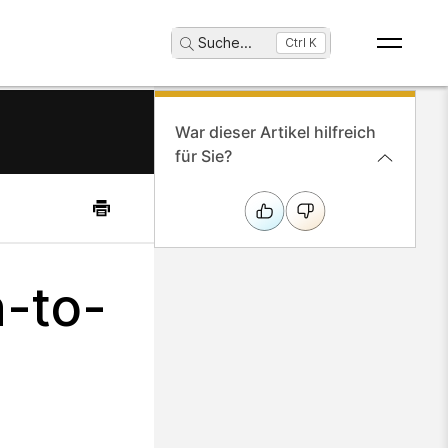
Suche
...
Ctrl K
War dieser Artikel hilfreich
für Sie?
h-to-