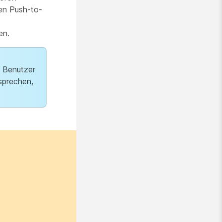
en Push-to-
s
en.
e Benutzer
sprechen,