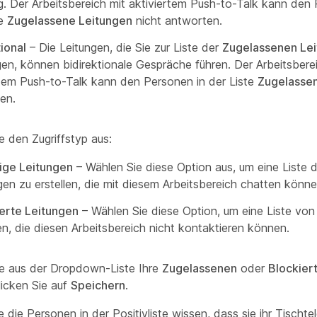
g. Der Arbeitsbereich mit aktiviertem Push-to-Talk kann den 
te
Zugelassene Leitungen
nicht antworten.
tional
– Die Leitungen, die Sie zur Liste der
Zugelassenen Le
gen, können bidirektionale Gespräche führen. Der Arbeitsbere
rtem Push-to-Talk kann den Personen in der Liste
Zugelasse
en.
e den Zugriffstyp aus:
ige Leitungen
– Wählen Sie diese Option aus, um eine Liste d
gen zu erstellen, die mit diesem Arbeitsbereich chatten könne
erte Leitungen
– Wählen Sie diese Option, um eine Liste von
len, die diesen Arbeitsbereich nicht kontaktieren können.
e aus der Dropdown-Liste Ihre
Zugelassenen
oder
Blockier
licken Sie auf
Speichern
.
 die Personen in der Positivliste wissen, dass sie ihr Tischte