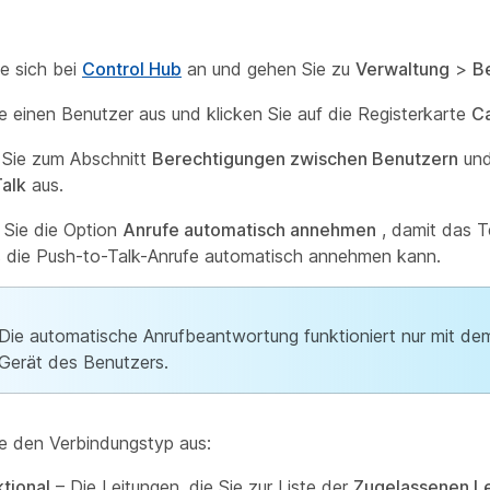
e sich bei
Control Hub
an und gehen Sie zu
Verwaltung
>
B
e einen Benutzer aus und klicken Sie auf die Registerkarte
Ca
 Sie zum Abschnitt
Berechtigungen zwischen Benutzern
und
alk
aus.
n Sie die Option
Anrufe automatisch annehmen
, damit das T
 die Push-to-Talk-Anrufe automatisch annehmen kann.
Die automatische Anrufbeantwortung funktioniert nur mit de
Gerät des Benutzers.
e den Verbindungstyp aus:
ktional
– Die Leitungen, die Sie zur Liste der
Zugelassenen L