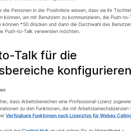
 die Personen in der Positivliste wissen, dass sie ihr Tischte
 können, um mit Benutzern zu kommunizieren, die Push-to-Ta
e können *50 drücken und dann die Durchwahl des Benutzer
ie Push-to-Talk verwenden möchten.
o-Talk für die
sbereiche konfiguriere
gen
icher, dass Arbeitsbereichen eine Professional-Lizenz zugewi
mationen zu den Funktionen, die mit Arbeitsbereichslizenzen 
ter
Verfügbare Funktionen nach Lizenztyp für Webex Callin
e sich bei
Control Hub
an und gehen Sie zu
Verwaltung
>