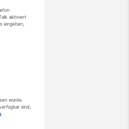
lefon
lk aktiviert
s eingeben,
n
esen wurde.
verfügbar sind,
g
.