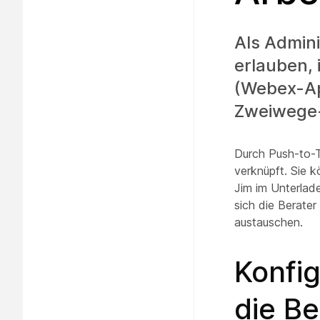
Als Admin
erlauben, 
(Webex-App
Zweiwege-
Durch Push-to-T
verknüpft. Sie k
Jim im Unterlad
sich die Berater
austauschen.
Konfig
die B