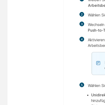
Arbeitsb
2
Wählen Si
3
Wechseln
Push-to-T
4
Aktiviere
Arbeitsbe
5
Wählen Si
Unidire
hinzufü