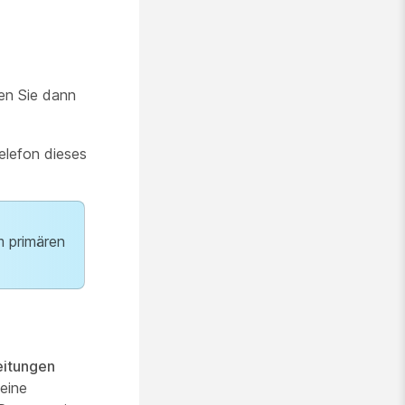
en Sie dann
elefon dieses
m primären
eitungen
 eine