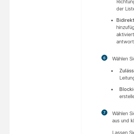
Richtun
der Lis
Bidirek
hinzufü
aktivie
antwort
6
Wählen Si
Zuläss
Leitun
Blocki
erstel
7
Wählen Si
aus und k
Lassen Sie