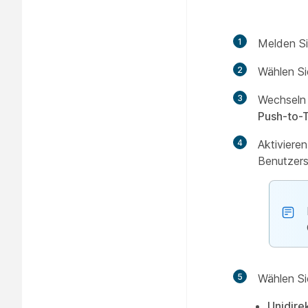
1
Melden Si
2
Wählen Si
3
Wechseln
Push-to-T
4
Aktiviere
Benutzers
5
Wählen Si
Unidire