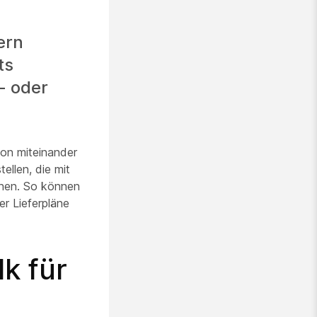
ern
ts
- oder
ion miteinander
ellen, die mit
nnen. So können
er Lieferpläne
k für