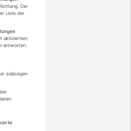
Richtung. Der
er Liste der
itungen
t aktiviertem
n
antworten.
er zulässigen
 der
tieren
kierte