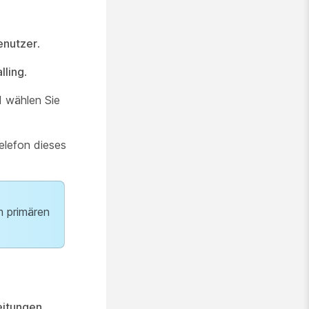
enutzer
.
lling
.
 wählen Sie
elefon dieses
m primären
eitungen