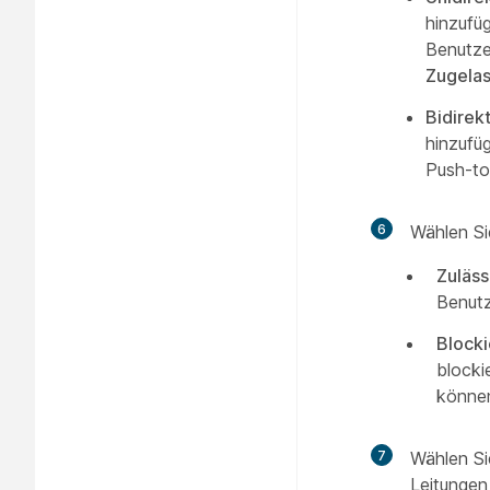
hinzufü
Benutzer
Zugela
Bidirek
hinzufü
Push-to
6
Wählen Si
Zuläss
Benutz
Blocki
blocki
könne
7
Wählen Si
Leitungen