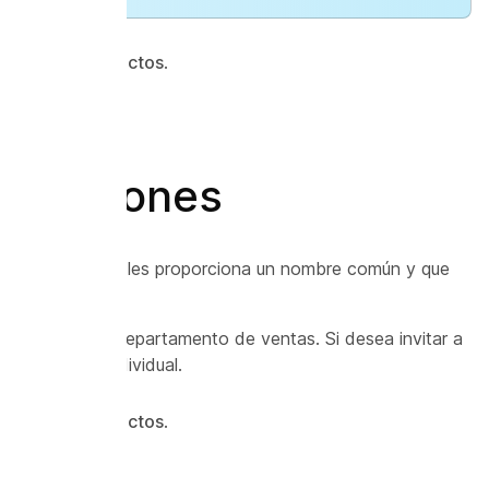
nes
>
Mis contactos
.
 direcciones
ontactos a los que les proporciona un nombre común y que
embros de su Departamento de ventas. Si desea invitar a
os en forma individual.
nes
>
Mis contactos
.