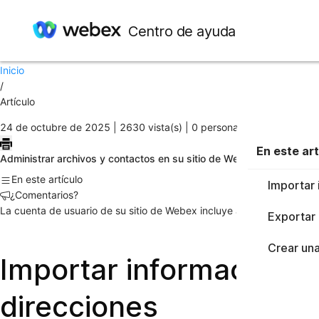
En este artículo
Importar información del contacto de un archivo a la libreta de dire
Centro de ayuda
Exportar información de contacto a un archivo CSV
Crear una lista de distribución en la libreta de direcciones
Inicio
/
Artículo
24 de octubre de 2025 |
2630 vista(s) |
0 personas pensaron que es
En este art
Administrar archivos y contactos en su sitio de Webex
En este artículo
Importar 
¿Comentarios?
La cuenta de usuario de su sitio de Webex incluye almacenamiento p
Exportar 
Crear una
Importar información de
direcciones