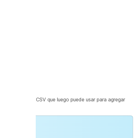
rtar
.
o CSV
tilla de archivo CSV que luego puede usar para agregar