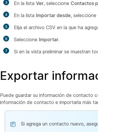
3
En la lista
Ver
, seleccione
Contactos personales.
4
En la lista
Importar desde
, seleccione
Archivos delim
5
Elija el archivo CSV en la que ha agregado informaci
6
Seleccione
Importar
.
7
Si en la vista preliminar se muestran todos los contac
Exportar información d
Puede guardar su información de contacto como un archivo CS
información de contacto e importarla más tarde.
Si agrega un contacto nuevo, asegúrese de que el