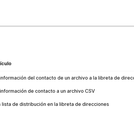
cciones
to fue útil
ículo
información del contacto de un archivo a la libreta de dire
ersonal que puede utilizar para guardar archivos y un libreta de di
información de contacto a un archivo CSV
 lista de distribución en la libreta de direcciones
l contacto de un archivo