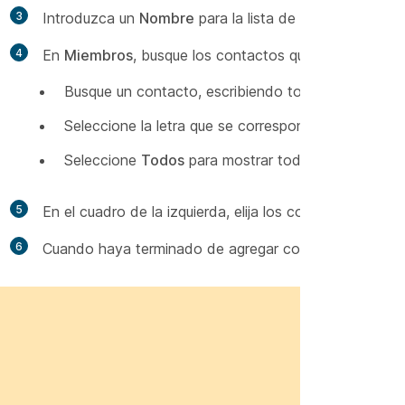
3
Introduzca un
Nombre
para la lista de distribución.
4
En
Miembros
, busque los contactos que desee agregar 
Busque un contacto, escribiendo todo o parte del 
Seleccione la letra que se corresponda con la prim
Seleccione
Todos
para mostrar todos los contacto
5
En el cuadro de la izquierda, elija los contactos que qu
6
Cuando haya terminado de agregar contactos a la lista