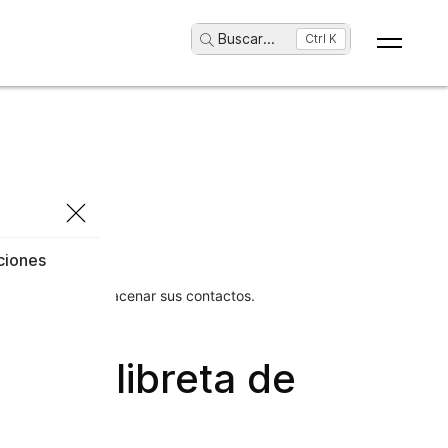
Buscar
...
Ctrl K
cciones
recciones para almacenar sus contactos.
 a la libreta de