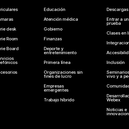
riculares
Educación
Descargas
ámaras
Atención médica
Entrar a u
prueba
rie desk
Gobierno
Clases en l
rie Room
Finanzas
Integracio
rie Board
Deporte y
entretenimiento
Accesibili
rvicios
lefónicos
Primera línea
Inclusión
cesorios
Organizaciones sin
Seminario
fines de lucro
vivo y a p
Empresas
Comunida
emergentes
Desarrolla
Trabajo híbrido
Webex
Noticias e
innovacio