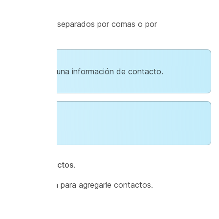
rchivo de valores separados por comas o por
ormato CSV.
o se importó ninguna información de contacto.
nes
>
Mis contactos
.
mo una plantilla para agregarle contactos.