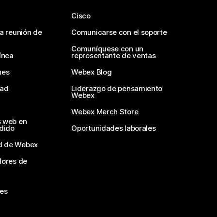
Cisco
na reunión de
Comunicarse con el soporte
Comuníquese con un
ínea
representante de ventas
nes
Webex Blog
dad
Liderazgo de pensamiento
Webex
Webex Merch Store
s web en
edido
Oportunidades laborales
d de Webex
dores de
nes