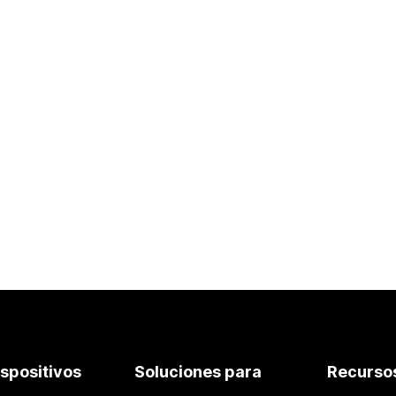
¿Ha encontrado este artículo útil?
Sí, gracias
En realidad no
ispositivos
Soluciones para
Recurso