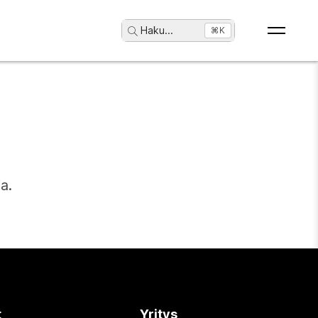
Haku
...
⌘K
a.
t
Yritys