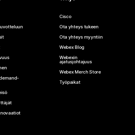
Cisco
neuvotteluun
Ota yhteys tukeen
it
Ota yhteys myyntiin
t
Webex Blog
vuus
Webexin
ajatusjohtajuus
inen
Webex Merch Store
n-demand-
Työpaikat
isö
ttäjät
nnovaatiot