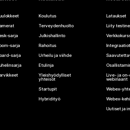
Lähetä kysymys
uulokkeet
Koulutus
Lataukset
amerat
Terveydenhuolto
Liity testi
esk-sarja
Julkishallinto
Verkkokurss
oom-sarja
Rahoitus
Integraatio
oard-sarja
Urheilu ja viihde
Saavutetta
uhelinsarja
Etulinja
Osallistam
arvikkeet
Yleishyödylliset
Live- ja o
yhteisöt
webinaarit
Startupit
Webex-yhte
Hybridityö
Webex-kehi
Uutiset ja i