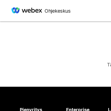
Ohjekeskus
T
Pienyritys
Enterprise
L