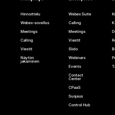
Hinnoittelu
Webex Suite
K
Webex-sovellus
Calling
K
Meetings
Meetings
D
Calling
Viestit
R
Viestit
Slido
B
Näytön
Webinars
P
jakaminen
Events
T
Contact
Center
CPaaS
Suojaus
Control Hub