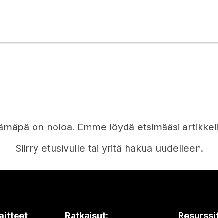
ämäpä on noloa. Emme löydä etsimääsi artikkeli
Siirry etusivulle tai yritä hakua uudelleen.
Etusivu
aitteet
Ratkaisut:
Resurssi
Tarvitsetko vastauksen?