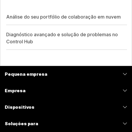
Análise do seu portfólio de colaboração em nuvem
Diagnóstico avançado e solução de problemas no
Control Hub
Pequena empresa
Preços
Empresa
Aplicativo Webex
Webex Suite
Dispositivos
Meetings
Calling
Fones de ouvido
Calling
Soluções para
Meetings
Câmeras
Mensagens