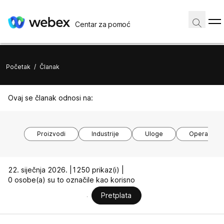
Centar za pomoć
Početak
/
Članak
Ovaj se članak odnosi na:
Proizvodi
Industrije
Uloge
Operacijski
22. siječnja 2026. |
1250 prikaz(i) |
0 osobe(a) su to označile kao korisno
Pretplata