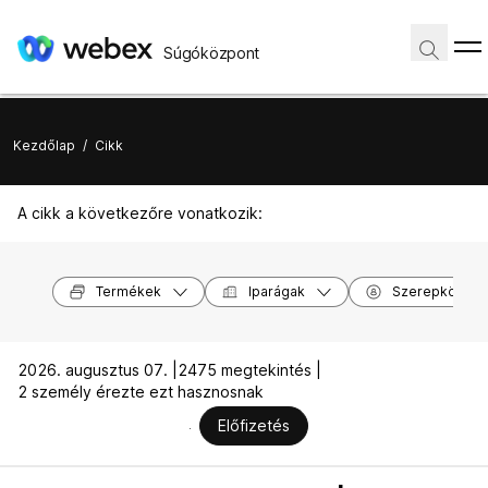
Súgóközpont
Kezdőlap
/
Cikk
A cikk a következőre vonatkozik:
Termékek
Iparágak
Szerepkörök
2026. augusztus 07. |
2475 megtekintés |
2 személy érezte ezt hasznosnak
Előfizetés