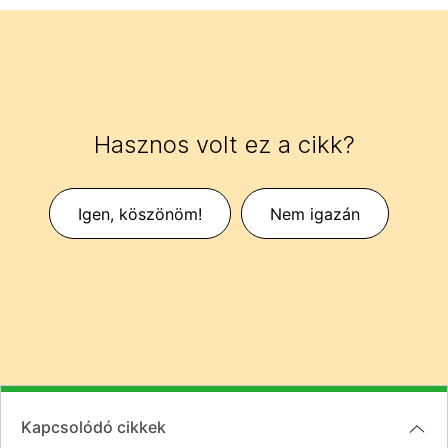
Hasznos volt ez a cikk?
Igen, köszönöm!
Nem igazán
Kapcsolódó cikkek