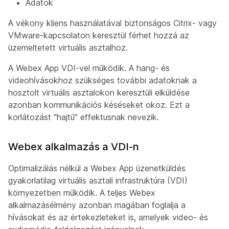
Adatok
A vékony kliens használatával biztonságos Citrix- vagy
VMware-kapcsolaton keresztül férhet hozzá az
üzemeltetett virtuális asztalhoz.
A Webex App VDI-vel működik. A hang- és
videohívásokhoz szükséges további adatoknak a
hosztolt virtuális asztalokon keresztüli elküldése
azonban kommunikációs késéseket okoz. Ezt a
korlátozást "hajtű" effektusnak nevezik.
Webex alkalmazás a VDI-n
Optimalizálás nélkül a Webex App üzenetküldés
gyakorlatilag virtuális asztali infrastruktúra (VDI)
környezetben működik. A teljes Webex
alkalmazásélmény azonban magában foglalja a
hívásokat és az értekezleteket is, amelyek video- és