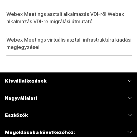
Webex Meetings asztali alkalmazás VDI-ről Webex
alkalmazás VDI-re migrálási útmutató
Webex Meetings virtuális asztali infrastruktúra kiadási
megjegyzései
Kisvállalkozások
Díjszabás
Nagyvállalati
Webex alkalmazás
Webex Suite
Eszközök
Meetings
Calling
Mikrofonos fejhallgatók
Calling
Megoldások a következőhöz:
Meetings