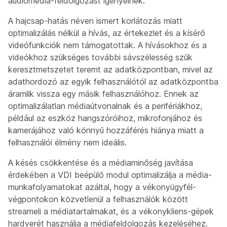
audiomédia-feldolgozást igényelnek.
A
hajcsap-hatás
néven ismert korlátozás miatt
optimalizálás nélkül a hívás, az értekezlet és a kísérő
videófunkciók nem támogatottak. A hívásokhoz és a
videókhoz szükséges további sávszélesség szűk
keresztmetszetet teremt az adatközpontban, mivel az
adathordozó az egyik felhasználótól az adatközpontba
áramlik vissza egy másik felhasználóhoz. Ennek az
optimalizálatlan médiaútvonalnak és a perifériákhoz,
például az eszköz hangszóróihoz, mikrofonjához és
kamerájához való könnyű hozzáférés hiánya miatt a
felhasználói élmény nem ideális.
A késés csökkentése és a médiaminőség javítása
érdekében a VDI beépülő modul optimalizálja a média-
munkafolyamatokat azáltal, hogy a vékonyügyfél-
végpontokon közvetlenül a felhasználók között
streameli a médiatartalmakat, és a vékonykliens-gépek
hardverét használja a médiafeldolgozás kezeléséhez.