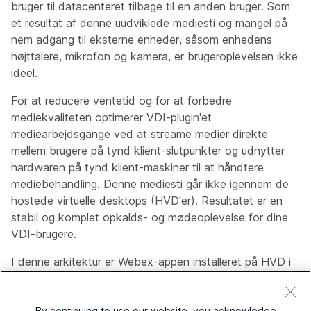
bruger til datacenteret tilbage til en anden bruger. Som
et resultat af denne uudviklede mediesti og mangel på
nem adgang til eksterne enheder, såsom enhedens
højttalere, mikrofon og kamera, er brugeroplevelsen ikke
ideel.
For at reducere ventetid og for at forbedre
mediekvaliteten optimerer VDI-plugin'et
mediearbejdsgange ved at streame medier direkte
mellem brugere på tynd klient-slutpunkter og udnytter
hardwaren på tynd klient-maskiner til at håndtere
mediebehandling. Denne mediesti går ikke igennem de
hostede virtuelle desktops (HVD'er). Resultatet er en
stabil og komplet opkalds- og mødeoplevelse for dine
VDI-brugere.
I denne arkitektur er Webex-appen installeret på HVD i
dit VDI-miljø, og de påkrævede VDI-plugins er installeret
på brugerens tynde klient (typisk et let system, såsom
By continuing to use our website, you acknowledge