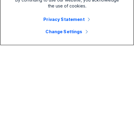
en nyopret bærbar computer eller desktop).
the use of cookies.
Privacy Statement
Change Settings
Ved hjælp af en understøttet Linux- eller Windows-
baseret tynd klient tilgås Webex-appen på HVD fra et
eksternt virtuelt desktop-miljø. Med understøttede
versioner af Webex-appen kan brugere bruge alle de