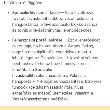
beállításaitól függően:
Speciális hívásbeállítások
— Ez a hivatkozás
további hívásbeállításokhoz vezet, például a
hangpostához, a hívóazonosító blokkolásához
és további hívásátirányítási lehetőségekhez.
Felhasználói portál elérése
— Ezt a lehetőséget
akkor látja, ha be van állítva a Webex Calling,
vagy ha a szolgáltatója engedélyezte ezt a
lehetőséget az Ön számára. Itt további néhány
beállításhoz férhetsz hozzá, amelyek nem
érhetők el a
Speciális
hívásbeállítások
menüpontban. Például a
hangposta PIN-kódjának visszaállítása, bizonyos
funkciók (például hívásátirányítás, hívás
elutasítása és mások) ütemezése, valamint
a
Vezetői asszisztens
beállításai.