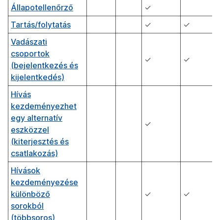
Állapotellenőrző
✓
Tartás/folytatás
✓
✓
Vadászati
csoportok
✓
✓
(bejelentkezés és
kijelentkedés)
Hívás
kezdeményezhet
egy alternatív
✓
eszközzel
(kiterjesztés és
csatlakozás)
Hívások
kezdeményezése
különböző
✓
✓
sorokból
(többsoros)