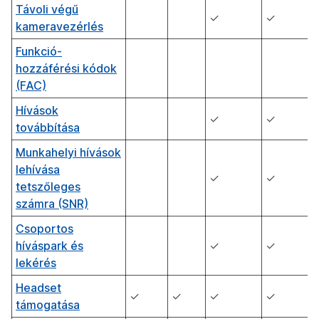
Távoli végű
✓
✓
kameravezérlés
Funkció-
hozzáférési kódok
(FAC)
Hívások
✓
✓
továbbítása
Munkahelyi hívások
lehívása
✓
✓
tetszőleges
számra (SNR)
Csoportos
híváspark és
✓
✓
lekérés
Headset
✓
✓
✓
✓
támogatása