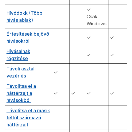
✓
Hívódokk (Több
Csak
hívás ablak)
Windows
Értesítések bejövő
✓
✓
hívásokról
Hívásainak
✓
✓
rögzítése
Távoli asztali
✓
vezérlés
Távolítsa el a
háttérzajt a
✓
✓
✓
✓
hívásokból
Távolítsa el a másik
féltől származó
háttérzajt