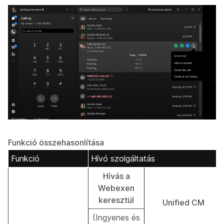
Funkció összehasonlítása
Funkció
Hívó szolgáltatás
Hívás a
Webexen
keresztül
Unified CM
(Ingyenes és