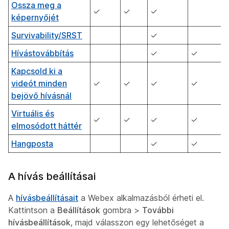
Ossza meg a
✓
✓
✓
képernyőjét
Survivability/SRST
✓
Hívástovábbítás
✓
✓
Kapcsold ki a
videót minden
✓
✓
✓
✓
bejövő hívásnál
Virtuális és
✓
✓
✓
✓
elmosódott háttér
Hangposta
✓
✓
A hívás beállításai
A
hívásbeállításait
a Webex alkalmazásból érheti el.
Kattintson a
Beállítások
gombra >
További
hívásbeállítások
, majd válasszon egy lehetőséget a