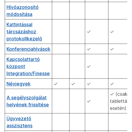
Hívóazonosító
módosítása
Kattintással
tárcsázáshoz
✓
✓
protokollkezelő
Konferenciahívások
✓
✓
Kapcsolattartó
központ
✓
Integration/Finesse
Névjegyek
✓
✓
✓
✓
✓ (csak
A segélyszolgálat
✓
tabletták
helyének frissítése
esetén)
Ügyvezető
asszisztens