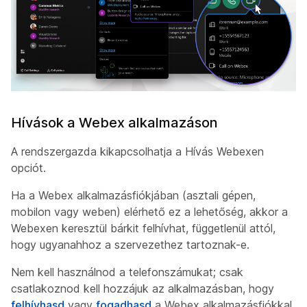
Hívások a Webex alkalmazáson
A rendszergazda kikapcsolhatja a Hívás Webexen
opciót.
Ha a Webex alkalmazásfiókjában (asztali gépen,
mobilon vagy weben) elérhető ez a lehetőség, akkor a
Webexen keresztül bárkit felhívhat, függetlenül attól,
hogy ugyanahhoz a szervezethez tartoznak-e.
Nem kell használnod a telefonszámukat; csak
csatlakoznod kell hozzájuk az alkalmazásban, hogy
felhívhasd
vagy
fogadhasd
a Webex alkalmazásfiókkal