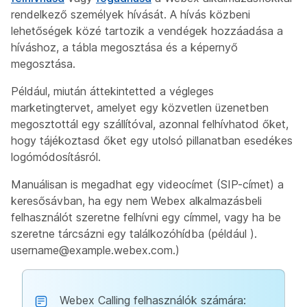
rendelkező személyek hívását. A hívás közbeni
lehetőségek közé tartozik a vendégek hozzáadása a
híváshoz, a tábla megosztása és a képernyő
megosztása.
Például, miután áttekintetted a végleges
marketingtervet, amelyet egy közvetlen üzenetben
megosztottál egy szállítóval, azonnal felhívhatod őket,
hogy tájékoztasd őket egy utolsó pillanatban esedékes
logómódosításról.
Manuálisan is megadhat egy videocímet (SIP-címet) a
keresősávban, ha egy nem Webex alkalmazásbeli
felhasználót szeretne felhívni egy címmel, vagy ha be
szeretne tárcsázni egy találkozóhídba (például
).
username@example.webex.com
.)
Webex Calling felhasználók számára: