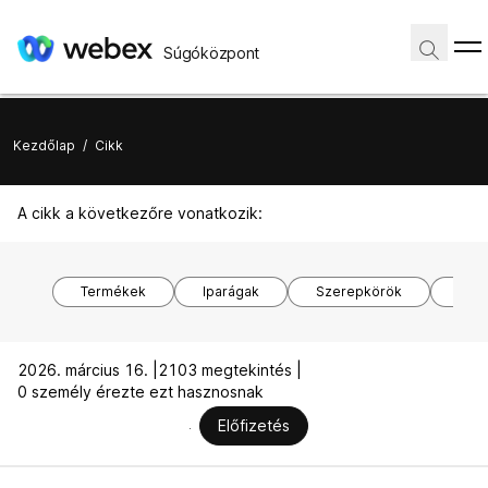
Súgóközpont
Kezdőlap
/
Cikk
A cikk a következőre vonatkozik:
Termékek
Iparágak
Szerepkörök
Ope
2026. március 16. |
2103 megtekintés |
0 személy érezte ezt hasznosnak
Előfizetés