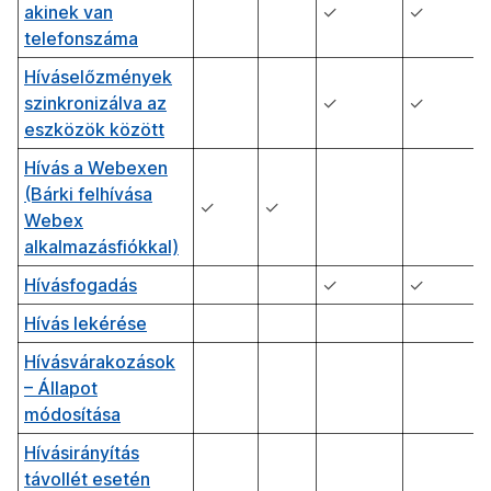
akinek van
✓
✓
telefonszáma
Híváselőzmények
szinkronizálva az
✓
✓
eszközök között
Hívás a Webexen
(Bárki felhívása
✓
✓
Webex
alkalmazásfiókkal)
Hívásfogadás
✓
✓
Hívás lekérése
Hívásvárakozások
– Állapot
módosítása
Hívásirányítás
távollét esetén